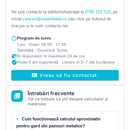
Ne poți contacta la telefon/whatsapp la
0740 101 510
, pe
email
vanzari@experttabla.ro
sau click pe butonul de
mai jos și te vom contacta noi
schedule
Program de lucru
Luni - Vineri: 08:00 - 17:00
Sâmbătă - Duminică: Închis
mark_email_read
Îți răspundem în maximum 24 de ore.
verified
Peste 5 ani experiență · Livrare în 2–7 zile lucrătoare
Vreau să fiu contactat
contact_phone
Întrebări frecvente
quiz
Tot ce trebuie să știi despre calculator și
materiale
Cum funcționează calculul aproximativ
pentru gard din panouri metalice?