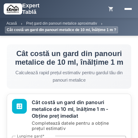
Expert
shopping_cart
Tablă
Acasă
Preț gard din panouri metalice aproximativ
Cât costă un gard din panouri metalice de 10 ml, înălțime 1 m ?
Cât costă un gard din panouri
metalice de 10 ml, înălțime 1 m
Calculează rapid prețul estimativ pentru gardul tău din
panouri metalice
Cât costă un gard din panouri
calculate
metalice de 10 ml, înălțime 1 m -
Obține preț imediat
Completează datele pentru a obține
prețul estimativ
Lungime gard