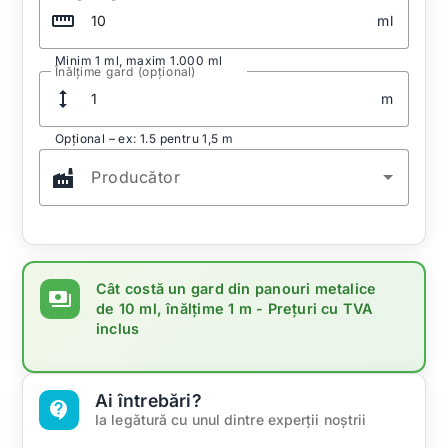
straighten
ml
Minim 1 ml, maxim 1.000 ml
Înălțime gard (opțional)
height
m
Opțional – ex: 1.5 pentru 1,5 m
factory
Producător
Cât costă un gard din panouri metalice
payments
de 10 ml, înălțime 1 m
- Prețuri cu TVA
inclus
Ai întrebări?
contact_support
Ia legătură cu unul dintre experții noștrii