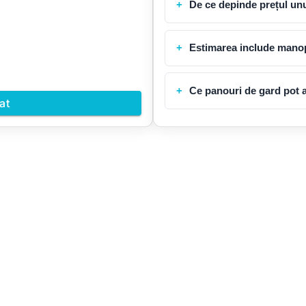
De ce depinde prețul unu
Estimarea include mano
Ce panouri de gard pot 
at