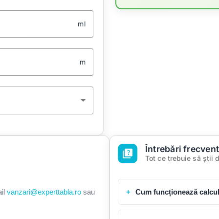
ml
m
Întrebări frecven
quiz
Tot ce trebuie să știi 
Cum funcționează calcul
ail
vanzari@experttabla.ro
sau