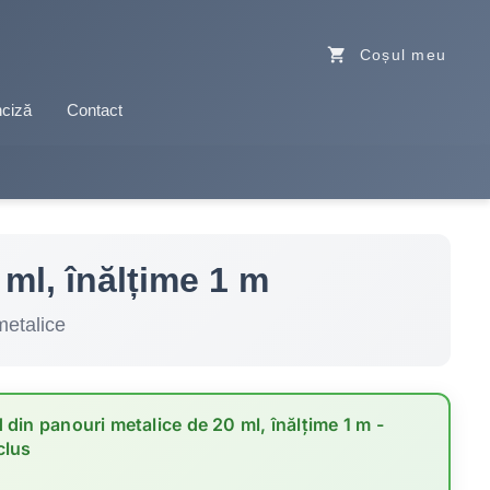
shopping_cart
Coșul meu
ciză
Contact
ml, înălțime 1 m
metalice
 din panouri metalice de 20 ml, înălțime 1 m
-
clus