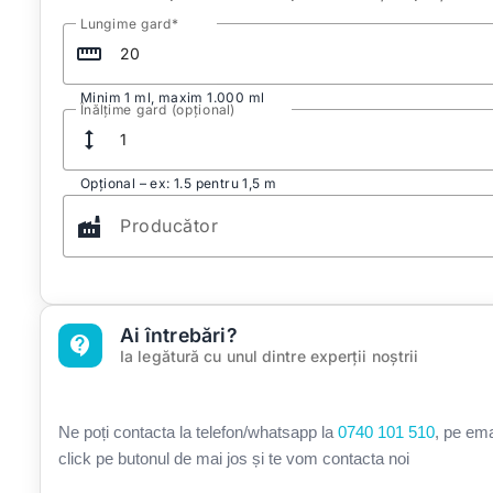
Lungime gard
straighten
Minim 1 ml, maxim 1.000 ml
Înălțime gard (opțional)
height
Opțional – ex: 1.5 pentru 1,5 m
factory
Producător
Ai întrebări?
contact_support
Ia legătură cu unul dintre experții noștrii
Ne poți contacta la telefon/whatsapp la
0740 101 510
, pe em
click pe butonul de mai jos și te vom contacta noi