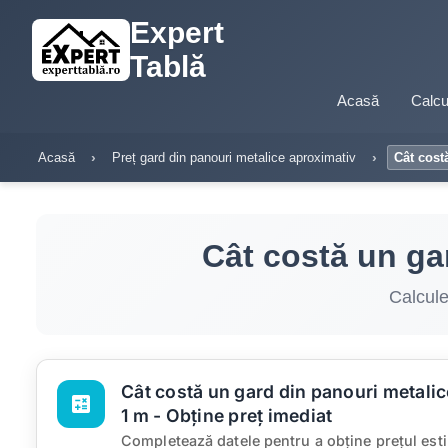
Expert
Tablă
Acasă
Calcu
Acasă
Preț gard din panouri metalice aproximativ
Cât cost
Cât costă un ga
Calcule
Cât costă un gard din panouri metalic
calculate
1 m - Obține preț imediat
Completează datele pentru a obține prețul est