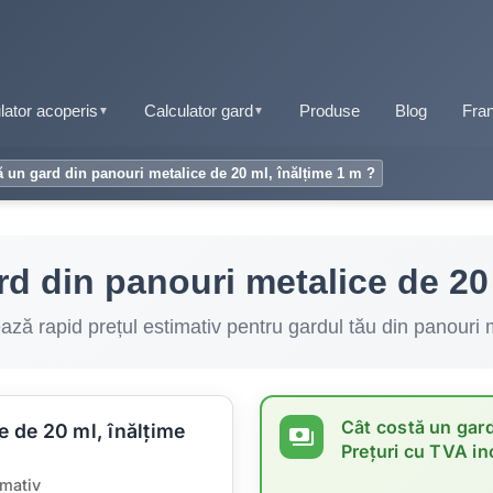
lator acoperis
Calculator gard
Produse
Blog
Fran
▼
▼
ă un gard din panouri metalice de 20 ml, înălțime 1 m ?
rd din panouri metalice de 20 
ază rapid prețul estimativ pentru gardul tău din panouri 
Cât costă un gard
e de 20 ml, înălțime
payments
Prețuri cu TVA in
imativ