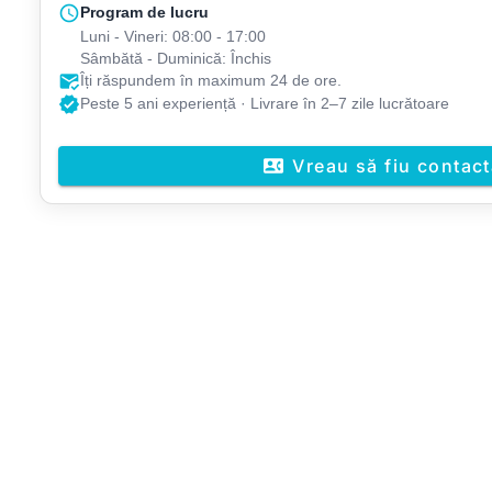
schedule
Program de lucru
Luni - Vineri: 08:00 - 17:00
Sâmbătă - Duminică: Închis
mark_email_read
Îți răspundem în maximum 24 de ore.
verified
Peste 5 ani experiență · Livrare în 2–7 zile lucrătoare
Vreau să fiu contact
contact_phone