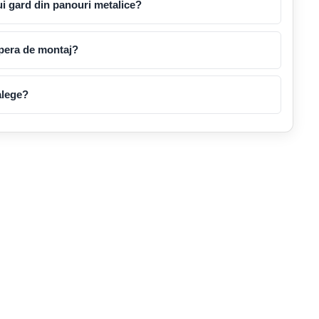
i gard din panouri metalice?
pera de montaj?
alege?