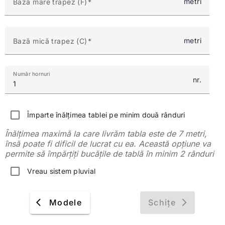
metri
Bază mare trapez (F)
metri
Bază mică trapez (C)
Număr hornuri
nr.
Împarte înălțimea tablei pe minim două rânduri
Înălțimea maximă la care livrăm tabla este de 7 metri,
însă poate fi dificil de lucrat cu ea. Această opțiune va
permite să împărțiți bucățile de tablă în minim 2 rânduri
Vreau sistem pluvial
Modele
Schițe
arrow_back_ios
arrow_forward_ios