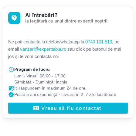
Ai întrebări?
contact_support
Ia legătură cu unul dintre experții noștrii
Ne poți contacta la telefon/whatsapp la
0740 101 510
, pe
email
vanzari@experttabla.ro
sau click pe butonul de mai
jos și te vom contacta noi
schedule
Program de lucru
Luni - Vineri: 08:00 - 17:00
Sâmbătă - Duminică: Închis
mark_email_read
Îți răspundem în maximum 24 de ore.
verified
Peste 5 ani experiență · Livrare în 2–7 zile lucrătoare
Vreau să fiu contactat
contact_phone