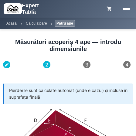
Expert
shopping_cart
Tablă
Acasă
Calculatoare
Patru ape
Măsurători acoperiș 4 ape — introdu
dimensiunile
2
3
4
Editable
create
Pierderile sunt calculate automat (unde e cazul) și incluse în
suprafața finală