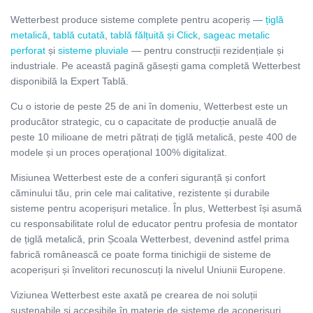
Wetterbest produce sisteme complete pentru acoperiș —
țiglă
metalică
,
tablă cutată
,
tablă fălțuită și Click
,
sageac metalic
perforat
și
sisteme pluviale
— pentru construcții rezidențiale și
industriale. Pe această pagină găsești gama completă Wetterbest
disponibilă la Expert Tablă.
Cu o istorie de peste 25 de ani în domeniu, Wetterbest este un
producător strategic, cu o capacitate de producție anuală de
peste 10 milioane de metri pătrați de țiglă metalică, peste 400 de
modele și un proces operațional 100% digitalizat.
Misiunea Wetterbest este de a conferi siguranță și confort
căminului tău, prin cele mai calitative, rezistente și durabile
sisteme pentru acoperișuri metalice. În plus, Wetterbest își asumă
cu responsabilitate rolul de educator pentru profesia de montator
de țiglă metalică, prin Școala Wetterbest, devenind astfel prima
fabrică românească ce poate forma tinichigii de sisteme de
acoperișuri și învelitori recunoscuți la nivelul Uniunii Europene.
Viziunea Wetterbest este axată pe crearea de noi soluții
sustenabile și accesibile în materie de sisteme de acoperișuri