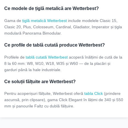
Ce modele de țiglă metalică are Wetterbest?
Gama de
țiglă metalică Wetterbest
include modelele Clasic 15,
Clasic 20, Plus, Colosseum, Cardinal, Gladiator, Imperator și țigla
modulară Panorama Bimodular.
Ce profile de tablă cutată produce Wetterbest?
Profilele de
tablă cutată Wetterbest
acoperă înălțimi de cută de la
8 la 60 mm: W8, W10, W18, W35 și W60 — de la placări și
garduri până la hale industriale.
Ce soluții fălțuite are Wetterbest?
Pentru acoperișuri fălțuite, Wetterbest oferă
tabla Click
(prindere
ascunsă, prin clipsare), gama Click Elegant în lățimi de 340 și 550
mm și panourile Faltz cu dublă fălțuire.