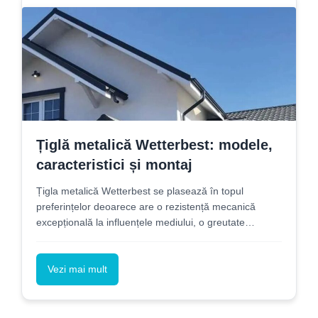
Țiglă metalică Wetterbest: modele,
caracteristici și montaj
Țigla metalică Wetterbest se plasează în topul
preferințelor deoarece are o rezistență mecanică
excepțională la influențele mediului, o greutate
specifică redusă precum și o durată de viață medie de
50 de ani.
Vezi mai mult