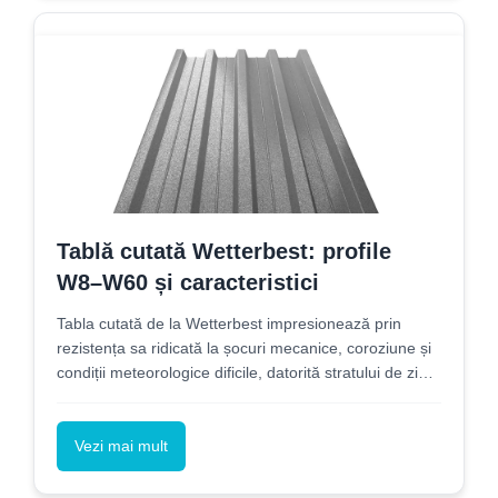
Tablă cutată Wetterbest: profile
W8–W60 și caracteristici
Tabla cutată de la Wetterbest impresionează prin
rezistența sa ridicată la șocuri mecanice, coroziune și
condiții meteorologice dificile, datorită stratului de zinc
aplicat pe oțel și protecției multistrat pe ambele fețe.
Vezi mai mult