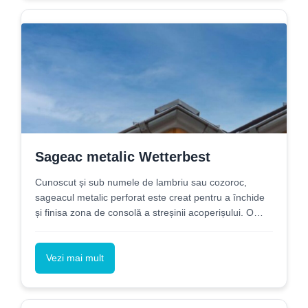
Sageac metalic Wetterbest
Cunoscut și sub numele de lambriu sau cozoroc,
sageacul metalic perforat este creat pentru a închide
și finisa zona de consolă a streșinii acoperișului. O
alegere personalizată pentru diversele tipuri de
acoperișuri în proiecte rezidențiale, comerciale sau
industriale.
Vezi mai mult