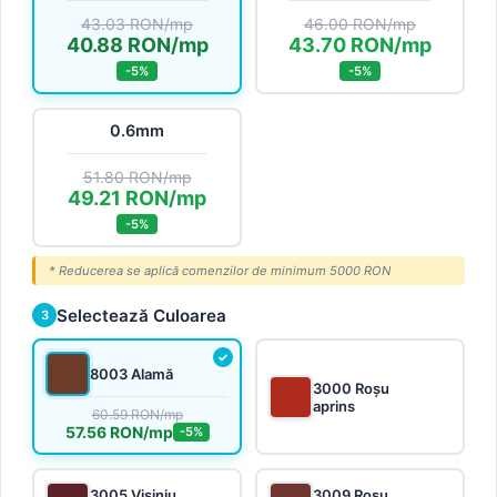
43.03 RON/mp
46.00 RON/mp
40.88 RON/mp
43.70 RON/mp
-5%
-5%
0.6mm
51.80 RON/mp
49.21 RON/mp
-5%
* Reducerea se aplică comenzilor de minimum 5000 RON
Selectează Culoarea
3
8003 Alamă
3000 Roșu
aprins
60.59 RON/mp
57.56 RON/mp
-5%
3005 Vișiniu
3009 Roșu