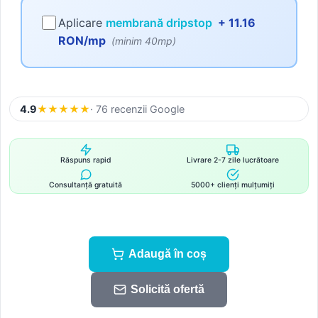
Aplicare
membrană dripstop
+ 11.16
RON/mp
(minim 40mp)
4.9
★
★
★
★
★
· 76 recenzii Google
Răspuns rapid
Livrare 2-7 zile lucrătoare
Consultanță gratuită
5000+ clienți mulțumiți
Adaugă în coș
Solicită ofertă