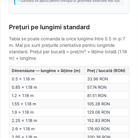
* Garanția se aplică pentru finisajul și grosimea selectate mai sus
Prețuri pe lungimi standard
Tabla se poate comanda la orice lungime între 0.5 m și 7
m. Mai jos sunt prețurile orientative pentru lungimile
standard.
Prețul per bucată = preț/m² × lățime totală (1.18
m) × lungime.
Dimensiune — lungime × lățime (m)
Preț / bucată (RON)
0.5 × 1.18 m
33.96 RON
0.85 × 1.18 m
57.74 RON
1.2 × 1.18 m
81.51 RON
1.55 × 1.18 m
105.28 RON
1.9 × 1.18 m
129.06 RON
2.25 × 1.18 m
152.83 RON
2.6 × 1.18 m
176.60 RON
2.95 × 1.18 m
200.38 RON