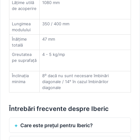
Lățime utilă
1080 mm
de acoperire
Lungimea
350 / 400 mm
modulului
Înălțime
47 mm
totală
Greutatea
4 - 5 kg/mp
pe suprafață
Înclinația
8⁰ dacă nu sunt necesare îmbinări
minima
diagonale / 14° în cazul îmbinărilor
diagonale
Întrebări frecvente despre Iberic
Care este prețul pentru Iberic?