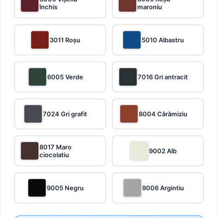
închis
maroniu
3011 Roșu
5010 Albastru
6005 Verde
7016 Gri antracit
7024 Gri grafit
8004 Cărămiziu
8017 Maro
9002 Alb
ciocolatiu
9005 Negru
9006 Argintiu