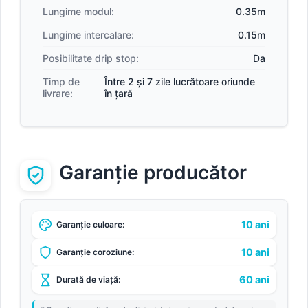
Lungime modul:
0.35m
Lungime intercalare:
0.15m
Posibilitate drip stop:
Da
Timp de
Între 2 și 7 zile lucrătoare oriunde
livrare:
în țară
Garanție producător
10 ani
Garanție culoare:
10 ani
Garanție coroziune:
60 ani
Durată de viață: