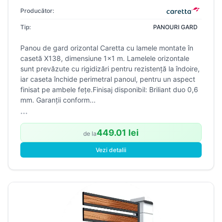
Producător:
Tip:
PANOURI GARD
Panou de gard orizontal Caretta cu lamele montate în
casetă X138, dimensiune 1×1 m. Lamelele orizontale
sunt prevăzute cu rigidizări pentru rezistență la îndoire,
iar caseta închide perimetral panoul, pentru un aspect
finisat pe ambele fețe.Finisaj disponibil: Briliant duo 0,6
mm. Garanții conform...
...
449.01 lei
de la
Vezi detalii