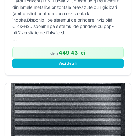
Gardul orizontal tip jaluzea x135 este un gard alcătuit
din lamele metalice orizontale prevăzute cu rigidizări
(ambutisări) pentru a spori rezistența la
îndoire.Disponibil pe sistemul de prindere invizibilă
Click-FixDisponibil pe sistemul de prindere cu pop-
nitDiversitate de finisaje și...
...
449.43 lei
de la
Vezi detalii