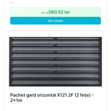
...
380.52 lei
de la
Vezi detalii
Pachet gard orizontal X121 2F (2 fețe) -
2x1m