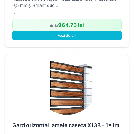
0,5 mm și Briliant duo...
...
964.75 lei
de la
Vezi detalii
Gard orizontal lamele caseta X138 - 1x1m