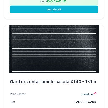
837.45 lei
de la
Vezi detalii
Gard orizontal lamele caseta X140 - 1x1m
Producător:
Tip:
PANOURI GARD