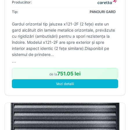
Producător:
Tip:
PANOURI GARD
Gardul orizontal tip jaluzea x121-2F (2 fețe) este un
gard alcătuit din lamele metalice orizontale, prevăzute
cu rigidizări (ambutisări) pentru a spori rezistența la
îndoire. Modelul x121-2F are spre exterior și spre
interior aspect identic (2 fețe similare).Disponibil pe
sistemul de prindere...
...
751.05 lei
de la
Vezi detalii