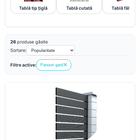
Tablă tip țiglă
Tablă cutată
Tablă fălțuită
26
produse găsite
Sortare:
✕
Filtre active:
Panouri gard