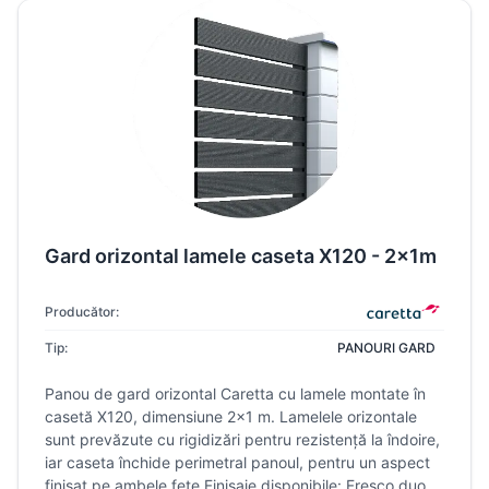
Gard orizontal lamele caseta X120 - 2x1m
Producător:
Tip:
PANOURI GARD
Panou de gard orizontal Caretta cu lamele montate în
casetă X120, dimensiune 2×1 m. Lamelele orizontale
sunt prevăzute cu rigidizări pentru rezistență la îndoire,
iar caseta închide perimetral panoul, pentru un aspect
finisat pe ambele fețe.Finisaje disponibile: Fresco duo