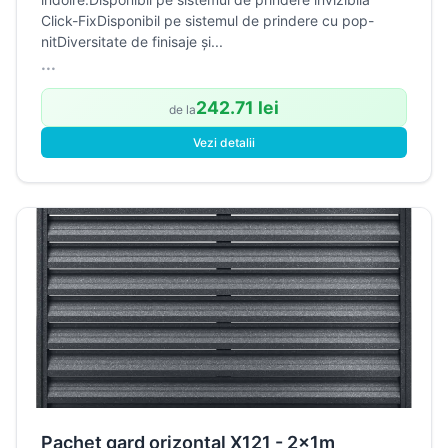
Click-FixDisponibil pe sistemul de prindere cu pop-
nitDiversitate de finisaje și...
...
242.71 lei
de la
Vezi detalii
Pachet gard orizontal X121 - 2x1m