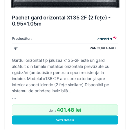
Pachet gard orizontal X135 2F (2 fețe) -
0.95x1.05m
Producător:
Tip:
PANOURI GARD
Gardul orizontal tip jaluzea x135-2F este un gard
alcătuit din lamele metalice orizontale prevăzute cu
rigidizări (ambutisări) pentru a spori rezistența la
îndoire. Modelul x135-2F are spre exterior și spre
interior aspect identic (2 fețe similare).Disponibil pe
sistemul de prindere invizibilă...
...
401.48 lei
de la
Vezi detalii