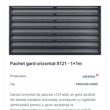
Pachet gard orizontal X121 - 1x1m
Producător:
Tip:
PANOURI GARD
Gardul orizontal tip jaluzea x121 este un gard alcătuit
din lamele metalice orizontale, prevăzute cu rigidizări
(ambutisări) pentru a spori rezistența la
îndoire.Disponibil pe sistemul de prindere invizibilă