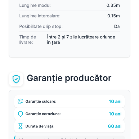
Lungime modul:
0.35m
Lungime intercalare:
0.15m
Posibilitate drip stop:
Da
Timp de
Între 2 și 7 zile lucrătoare oriunde
livrare:
în țară
Garanție producător
10 ani
Garanție culoare:
10 ani
Garanție coroziune:
60 ani
Durată de viață: