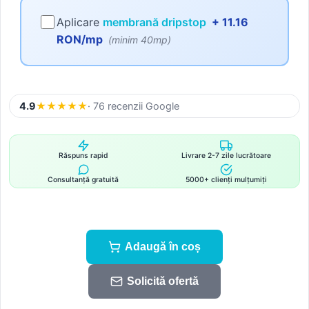
Aplicare
membrană dripstop
+ 11.16
RON/mp
(minim 40mp)
4.9
★
★
★
★
★
· 76 recenzii Google
Răspuns rapid
Livrare 2-7 zile lucrătoare
Consultanță gratuită
5000+ clienți mulțumiți
Adaugă în coș
Solicită ofertă