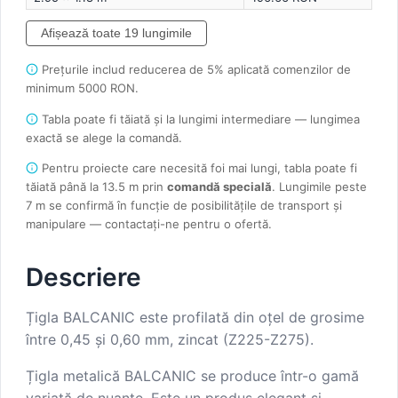
Afișează toate 19 lungimile
Prețurile includ reducerea de 5% aplicată comenzilor de
minimum 5000 RON.
Tabla poate fi tăiată și la lungimi intermediare — lungimea
exactă se alege la comandă.
Pentru proiecte care necesită foi mai lungi, tabla poate fi
tăiată până la 13.5 m prin
comandă specială
. Lungimile peste
7 m se confirmă în funcție de posibilitățile de transport și
manipulare — contactați-ne pentru o ofertă.
Descriere
Țigla BALCANIC este profilată din oțel de grosime
între 0,45 și 0,60 mm, zincat (Z225-Z275).
Țigla metalică BALCANIC se produce într-o gamă
variată de nuanțe. Este un produs elegant și