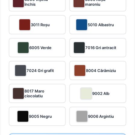
închis
maroniu
3011 Roșu
5010 Albastru
6005 Verde
7016 Gri antracit
7024 Gri grafit
8004 Cărămiziu
8017 Maro
9002 Alb
ciocolatiu
9005 Negru
9006 Argintiu