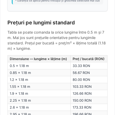
* Garanția se aplică pentru finisajul și grosimea selectate mai sus
Prețuri pe lungimi standard
Tabla se poate comanda la orice lungime între 0.5 m și 7
m. Mai jos sunt prețurile orientative pentru lungimile
standard.
Prețul per bucată = preț/m² × lățime totală (1.18
m) × lungime.
Dimensiune — lungime × lățime (m)
Preț / bucată (RON)
0.5 × 1.18 m
33.33 RON
0.85 × 1.18 m
56.67 RON
1.2 × 1.18 m
80.00 RON
1.55 × 1.18 m
103.33 RON
1.9 × 1.18 m
126.66 RON
2.25 × 1.18 m
150.00 RON
2.6 × 1.18 m
173.33 RON
2.95 × 1.18 m
196.66 RON