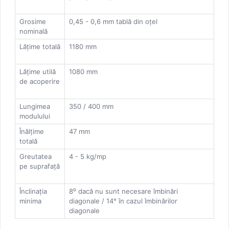
Grosime
0,45 - 0,6 mm tablă din oțel
nominală
Lățime totală
1180 mm
Lățime utilă
1080 mm
de acoperire
Lungimea
350 / 400 mm
modulului
Înălțime
47 mm
totală
Greutatea
4 - 5 kg/mp
pe suprafață
Înclinația
8⁰ dacă nu sunt necesare îmbinări
minima
diagonale / 14° în cazul îmbinărilor
diagonale