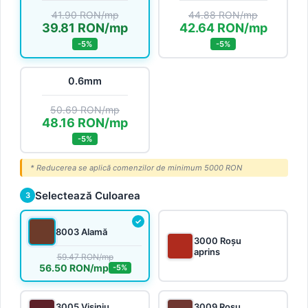
41.90 RON/mp
44.88 RON/mp
39.81 RON/mp
42.64 RON/mp
-5%
-5%
0.6mm
50.69 RON/mp
48.16 RON/mp
-5%
* Reducerea se aplică comenzilor de minimum 5000 RON
Selectează Culoarea
3
8003 Alamă
3000 Roșu
aprins
59.47 RON/mp
56.50 RON/mp
-5%
3005 Vișiniu
3009 Roșu