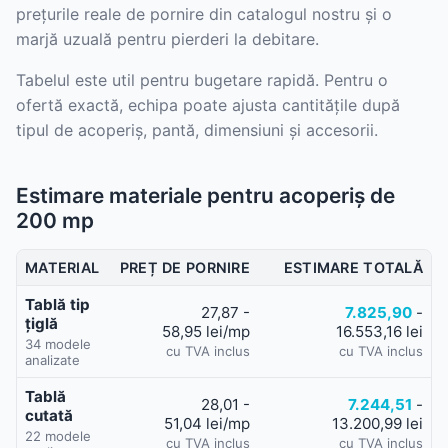
prețurile reale de pornire din catalogul nostru și o
marjă uzuală pentru pierderi la debitare.
Tabelul este util pentru bugetare rapidă. Pentru o
ofertă exactă, echipa poate ajusta cantitățile după
tipul de acoperiș, pantă, dimensiuni și accesorii.
Estimare materiale pentru acoperiș de
200 mp
MATERIAL
PREȚ DE PORNIRE
ESTIMARE TOTALĂ
Tablă tip
27,87
-
7.825,90
-
țiglă
58,95 lei/mp
16.553,16 lei
34 modele
cu TVA inclus
cu TVA inclus
analizate
Tablă
28,01
-
7.244,51
-
cutată
51,04 lei/mp
13.200,99 lei
22 modele
cu TVA inclus
cu TVA inclus