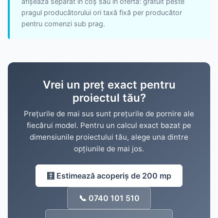
afișează separat în coș sau în ofertă: gratuit peste
pragul producătorului ori taxă fixă per producător
pentru comenzi sub prag.
Vrei un preț exact pentru
proiectul tău?
Prețurile de mai sus sunt prețurile de pornire ale
fiecărui model. Pentru un calcul exact bazat pe
dimensiunile proiectului tău, alege una dintre
opțiunile de mai jos.
🧮
Estimează acoperiș de 200 mp
📞 0740 101 510