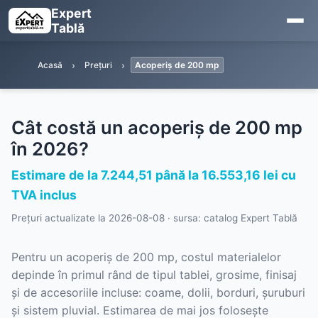
Expert
Tablă
Acasă
Prețuri
Acoperiș de 200 mp
Cât costă un acoperiș de 200 mp
în 2026?
Estimare de la 7.244,51 până la 16.553,16 lei cu
TVA inclus
Prețuri actualizate la
2026-08-08
· sursa: catalog Expert Tablă
Pentru un acoperiș de 200 mp, costul materialelor
depinde în primul rând de tipul tablei, grosime, finisaj
și de accesoriile incluse: coame, dolii, borduri, șuruburi
și sistem pluvial. Estimarea de mai jos folosește