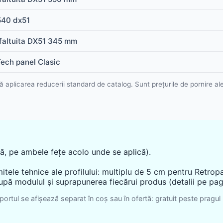
Sistem pluvial
Suruburi, folii și alte
componente
540 dx51
Accesorii
Sistem pluvial
faltuita DX51 345 mm
ech panel Clasic
ă aplicarea reducerii standard de catalog. Sunt prețurile de pornire al
tă, pe ambele fețe acolo unde se aplică).
imitele tehnice ale profilului: multiplu de 5 cm pentru Retrop
 după modulul și suprapunerea fiecărui produs (detalii pe pag
portul se afișează separat în coș sau în ofertă: gratuit peste pragul