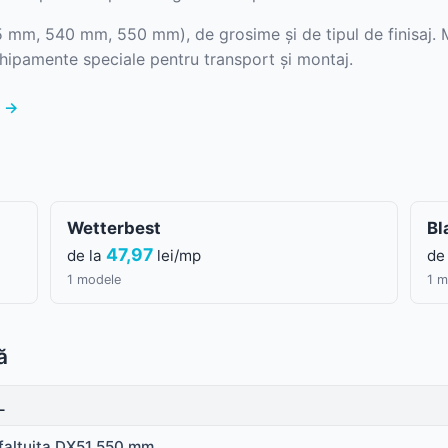
5 mm, 540 mm, 550 mm), de grosime și de tipul de finisaj. 
Sageac
Sistem pluvial
hipamente speciale pentru transport și montaj.
Tablă cutată
Tablă fațadă
ă →
Sageac metalic
Tablă modulară
Tablă fălțuită și Clic
Tablă industrială
Țiglă metalică
Wetterbest
Bl
47,97
de la
lei/mp
de
Șipci gard metalic
1 modele
1 m
Țiglă metalică
Panouri gard
Tablă prefălțuită Ca
ă
Șipcă de gard
L
Gard orizontal
Accesorii din tablă
faltuita DX51 550 mm