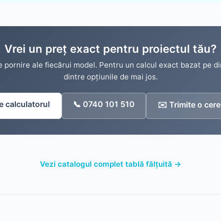
Vrei un preț exact pentru proiectul tău?
e pornire ale fiecărui model. Pentru un calcul exact bazat pe d
dintre opțiunile de mai jos.
e calculatorul
📞 0740 101 510
✉️ Trimite o cere
Vezi catalogul complet tablă fălțuită →