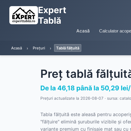
Expert
Tablă
Acasă
Calculator acope
Acasă
Prețuri
Tablă fălțuită
Preț tablă fălțui
De la 46,18 până la 50,29 le
Prețuri actualizate la
2026-08-07
· sursa: catal
Tabla fălțuită este aleasă pentru acoperi
"fălțuire" elimină șuruburile vizibile și 
variante premium cu finisaje mat sau cu m