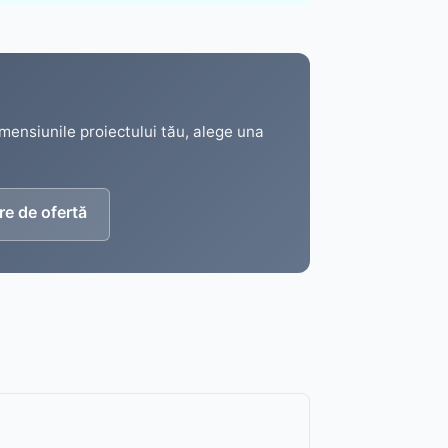
imensiunile proiectului tău, alege una
re de ofertă