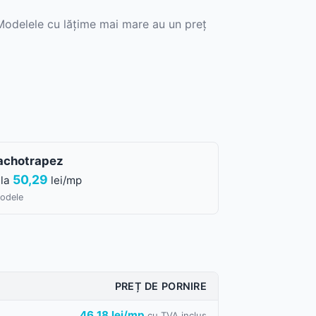
Modelele cu lățime mai mare au un preț
k
achotrapez
50,29
 la
lei/mp
odele
nto
PREȚ DE PORNIRE
46,18 lei/mp
cu TVA inclus