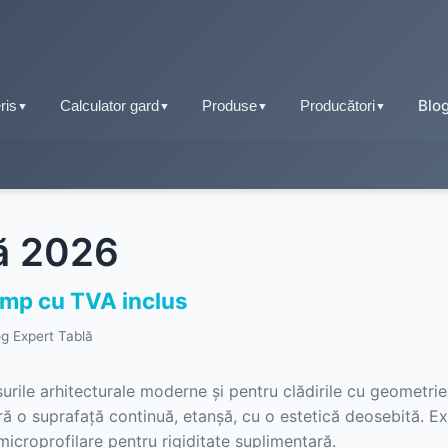
Blo
ris
Calculator gard
Produse
Producători
▼
▼
▼
▼
Tablă fălțuită
Țiglă metalică
tă 2026
Tablă tip țiglă
Tablă cutată
Tablă cutată
i/mp cu TVA inclus
Retro Panel
og Expert Tablă
Tablă fălțuită
Sisteme pluviale
Tablă prefălțuită click
șurile arhitecturale moderne și pentru clădirile cu geometrie
Accesorii acoperiș
oferă o suprafață continuă, etanșă, cu o estetică deosebită. E
Tablă tip șindrilă
icroprofilare pentru rigiditate suplimentară.