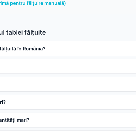
primă pentru fălțuire manuală)
l tablei fălțuite
fălțuită în România?
ri?
ntități mari?