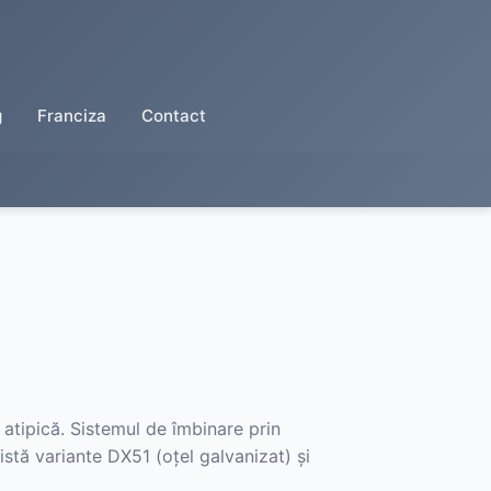
g
Franciza
Contact
 atipică. Sistemul de îmbinare prin
xistă variante DX51 (oțel galvanizat) și