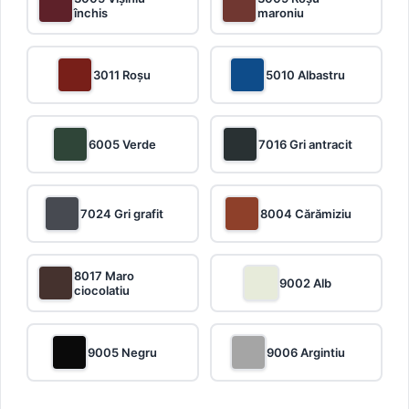
închis
maroniu
3011 Roșu
5010 Albastru
6005 Verde
7016 Gri antracit
7024 Gri grafit
8004 Cărămiziu
8017 Maro
9002 Alb
ciocolatiu
9005 Negru
9006 Argintiu