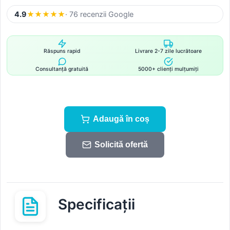
4.9
★
★
★
★
★
· 76 recenzii Google
Răspuns rapid
Livrare 2-7 zile lucrătoare
Consultanță gratuită
5000+ clienți mulțumiți
Adaugă în coș
Solicită ofertă
Specificații