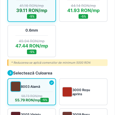
41.16 RON/mp
44.14 RON/mp
39.11 RON/mp
41.93 RON/mp
-5%
-5%
0.6mm
49.94 RON/mp
47.44 RON/mp
-5%
* Reducerea se aplică comenzilor de minimum 5000 RON
Selectează Culoarea
3
8003 Alamă
3000 Roșu
aprins
58.73 RON/mp
55.79 RON/mp
-5%
3005 Vișiniu
3009 Roșu