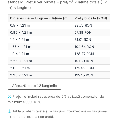
standard.
Prețul per bucată = preț/m² × lățime totală (1.21
m) × lungime.
Dimensiune — lungime × lățime (m)
Preț / bucată (RON)
0.5 × 1.21 m
33.75 RON
0.85 × 1.21 m
57.38 RON
1.2 × 1.21 m
81.01 RON
1.55 × 1.21 m
104.64 RON
1.9 × 1.21 m
128.27 RON
2.25 × 1.21 m
151.89 RON
2.6 × 1.21 m
175.52 RON
2.95 × 1.21 m
199.15 RON
Afișează toate 12 lungimile
Prețurile includ reducerea de 5% aplicată comenzilor de
minimum 5000 RON.
Tabla poate fi tăiată și la lungimi intermediare — lungimea
exactă se alege la comandă.