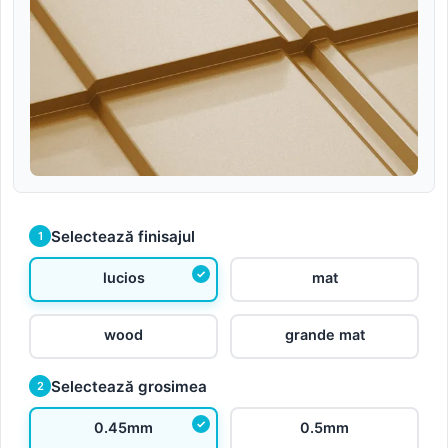
Selectează finisajul
1
lucios
mat
wood
grande mat
Selectează grosimea
2
0.45mm
0.5mm