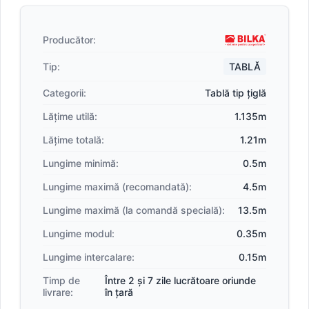
Producător:
Tip:
TABLĂ
Categorii:
Tablă tip țiglă
Lățime utilă:
1.135m
Lățime totală:
1.21m
Lungime minimă:
0.5m
Lungime maximă (recomandată):
4.5m
Lungime maximă (la comandă specială):
13.5m
Lungime modul:
0.35m
Lungime intercalare:
0.15m
Timp de
Între 2 și 7 zile lucrătoare oriunde
livrare:
în țară