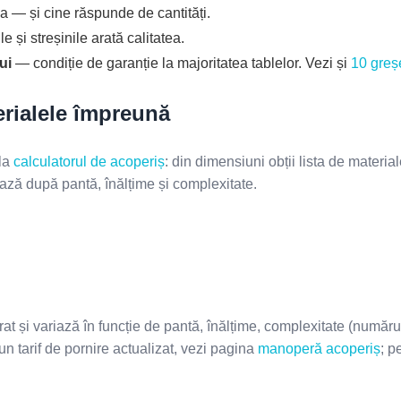
 — și cine răspunde de cantități.
e și streșinile arată calitatea.
ui
— condiție de garanție la majoritatea tablelor. Vezi și
10 greșe
rialele împreună
 la
calculatorul de acoperiș
: din dimensiuni obții lista de materia
ează după pantă, înălțime și complexitate.
t și variază în funcție de pantă, înălțime, complexitate (număr
u un tarif de pornire actualizat, vezi pagina
manoperă acoperiș
; p