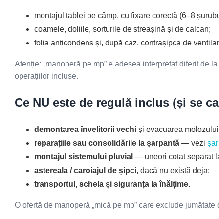
montajul tablei pe câmp, cu fixare corectă (6–8 șurubu
coamele, doliile, sorturile de streașină și de calcan;
folia anticondens și, după caz, contrașipca de ventilar
Atenție: „manoperă pe mp” e adesea interpretat diferit de la o
operațiilor incluse.
Ce NU este de regulă inclus (și se ca
demontarea învelitorii vechi
și evacuarea molozului 
reparațiile sau consolidările la șarpantă
— vezi
șar
montajul sistemului pluvial
— uneori cotat separat la
astereala / caroiajul de șipci
, dacă nu există deja;
transportul, schela și siguranța la înălțime.
O ofertă de manoperă „mică pe mp” care exclude jumătate din