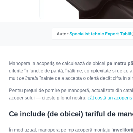
Autor:
Specialist tehnic Expert Tablă
Manopera la acoperiș se calculează de obicei
pe metru pă
diferite în funcție de pantă, înălțime, complexitate și de 
mult
ce întrebi
înainte de a accepta o ofertă decât cifra în sine.
Pentru prețuri de pornire pe manoperă, actualizate din cata
acoperișului — citește pilonul nostru:
cât costă un acoperi
Ce include (de obicei) tariful de ma
În mod uzual, manopera pe mp acoperă montajul
învelitor