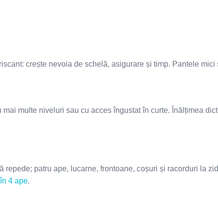
riscant: crește nevoia de schelă, asigurare și timp. Pantele mici 
mai multe niveluri sau cu acces îngustat în curte. Înălțimea di
ede; patru ape, lucarne, frontoane, coșuri și racorduri la ziduri
în 4 ape
.