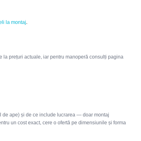
li la montaj
.
le la prețuri actuale, iar pentru manoperă consulți pagina
ul de ape) și de ce include lucrarea — doar montaj
entru un cost exact, cere o ofertă pe dimensiunile și forma