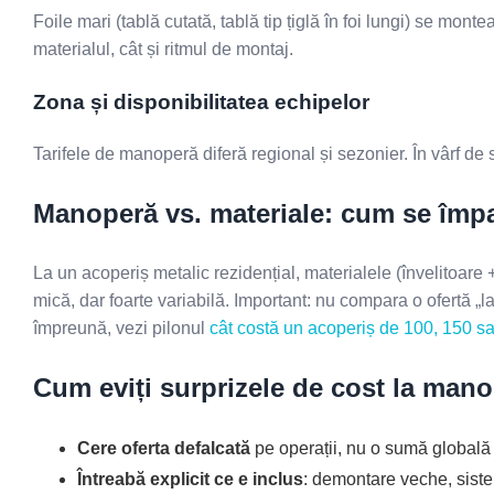
Foile mari (tablă cutată, tablă tip țiglă în foi lungi) se mo
materialul, cât și ritmul de montaj.
Zona și disponibilitatea echipelor
Tarifele de manoperă diferă regional și sezonier. În vârf de 
Manoperă vs. materiale: cum se împa
La un acoperiș metalic rezidențial, materialele (învelitoare 
mică, dar foarte variabilă. Important: nu compara o ofertă 
împreună, vezi pilonul
cât costă un acoperiș de 100, 150 
Cum eviți surprizele de cost la man
Cere oferta defalcată
pe operații, nu o sumă globală
Întreabă explicit ce e inclus
: demontare veche, siste