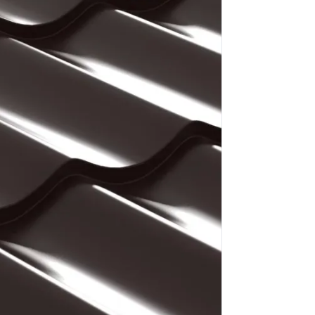
k
nto