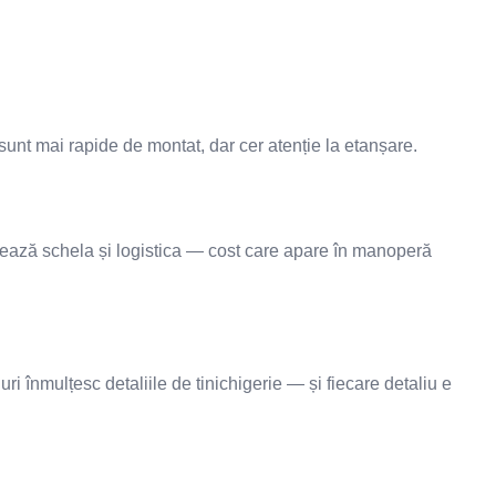
sunt mai rapide de montat, dar cer atenție la etanșare.
ctează schela și logistica — cost care apare în manoperă
 înmulțesc detaliile de tinichigerie — și fiecare detaliu e