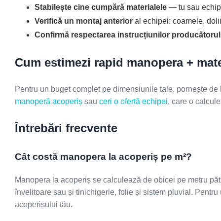
Stabilește cine cumpără materialele
— tu sau echipa
Verifică un montaj anterior
al echipei: coamele, doliil
Confirmă respectarea instrucțiunilor producătorul
Cum estimezi rapid manopera + mate
Pentru un buget complet pe dimensiunile tale, pornește de
manoperă acoperiș
sau
ceri o ofertă echipei
, care o calcul
Întrebări frecvente
Cât costă manopera la acoperiș pe m²?
Manopera la acoperiș se calculează de obicei pe metru pătra
învelitoare sau și tinichigerie, folie și sistem pluvial. Pentr
acoperișului tău.