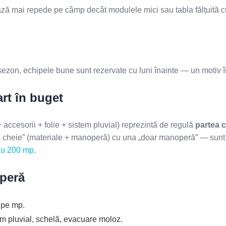
ntează mai repede pe câmp decât modulele mici sau tabla fălțuită cu
sezon, echipele bune sunt rezervate cu luni înainte — un motiv în
rt în buget
+ accesorii + folie + sistem pluvial) reprezintă de regulă
partea 
„la cheie” (materiale + manoperă) cu una „doar manoperă” — sunt
sau 200 mp
.
operă
 pe mp.
m pluvial, schelă, evacuare moloz.