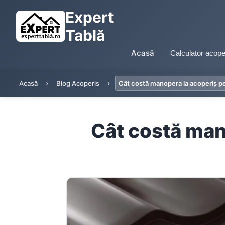
Expert
Tablă
Acasă
Calculator acope
Acasă
Blog Acoperis
Cât costă manopera la acoperiș pe
Cât costă man