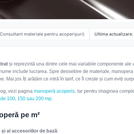
Sistem pluvial
Suruburi, folii și alte
componente
Accesorii
Sistem pluvial
(Consultant materiale pentru acoperișuri)
Ultima actualizare:
trat
și reprezintă una dintre cele mai variabile componente ale u
ce anume include lucrarea. Spre deosebire de materiale, manoper
 Mai jos îți arătăm ce intră în tarif, ce îl crește și cum eviți surpr
log, vezi pagina
manoperă acoperiș
. Iar pentru imaginea compl
ș de 100, 150 sau 200 mp
.
noperă pe m²
ii și al accesoriilor de bază
: