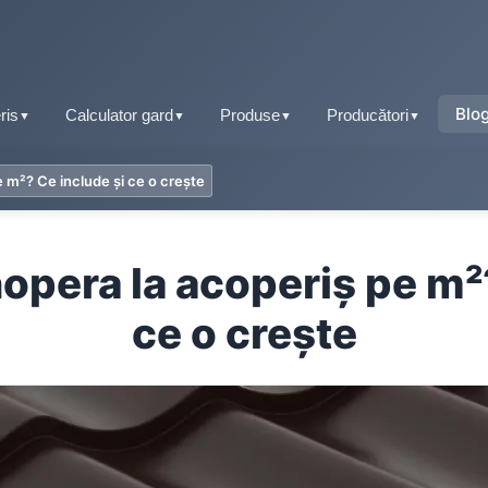
Blo
ris
Calculator gard
Produse
Producători
▼
▼
▼
▼
 m²? Ce include și ce o crește
Tablă fălțuită
Țiglă metalică
Tablă tip țiglă
opera la acoperiș pe m²?
Tablă cutată
Tablă cutată
ce o crește
Retro Panel
Tablă fălțuită
Sisteme pluviale
Tablă prefălțuită click
Accesorii acoperiș
Tablă tip șindrilă