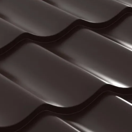
Sageac
Sistem pluvial
Tablă cutată
Tablă fațadă
Sageac metalic
Tablă modulară
Tablă fălțuită și Clic
Tablă industrială
Țiglă metalică
Șipci gard metalic
Țiglă metalică
Panouri gard
Tablă prefălțuită Ca
Șipcă de gard
Gard orizontal
Accesorii din tablă