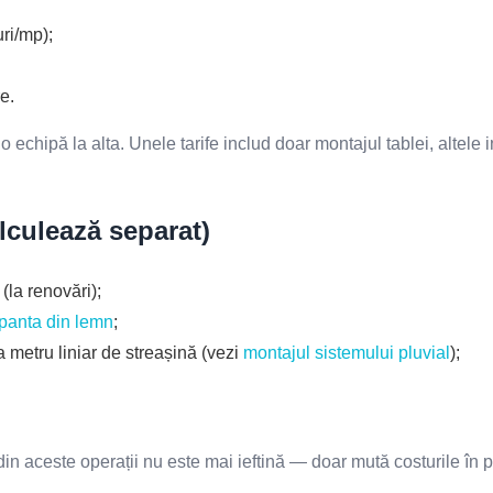
ri/mp);
e.
 echipă la alta. Unele tarife includ doar montajul tablei, altele in
lculează separat)
(la renovări);
panta din lemn
;
 metru liniar de streașină (vezi
montajul sistemului pluvial
);
 aceste operații nu este mai ieftină — doar mută costurile în po