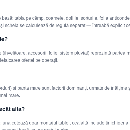
e bază: tabla pe câmp, coamele, doliile, sorturile, folia anticonde
și schela se calculează de regulă separat — întreabă explicit ce i
le?
 (învelitoare, accesorii, folie, sistem pluvial) reprezintă parte
efalcarea ofertei pe operații.
rduri) și panta mare sunt factorii dominanți, urmate de înălțime 
 mai mare.
ecât alta?
 una cotează doar montajul tablei, cealaltă include tinichigeria,