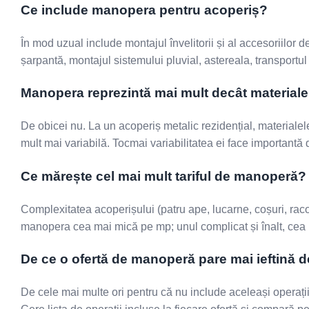
Ce include manopera pentru acoperiș?
În mod uzual include montajul învelitorii și al accesoriilor d
șarpantă, montajul sistemului pluvial, astereala, transportul 
Manopera reprezintă mai mult decât materiale
De obicei nu. La un acoperiș metalic rezidențial, materialele
mult mai variabilă. Tocmai variabilitatea ei face importantă d
Ce mărește cel mai mult tariful de manoperă?
Complexitatea acoperișului (patru ape, lucarne, coșuri, raco
manopera cea mai mică pe mp; unul complicat și înalt, cea
De ce o ofertă de manoperă pare mai ieftină d
De cele mai multe ori pentru că nu include aceleași operații: