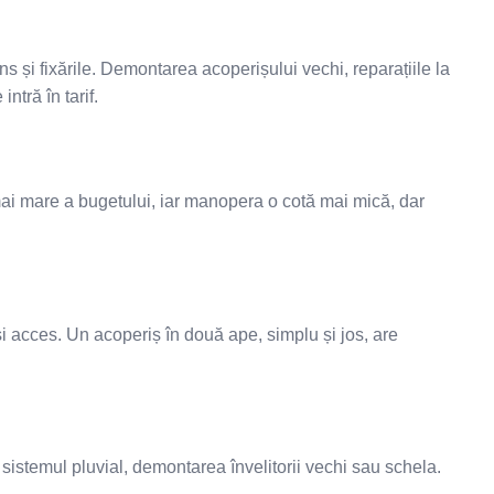
ns și fixările. Demontarea acoperișului vechi, reparațiile la
ntră în tarif.
a mai mare a bugetului, iar manopera o cotă mai mică, dar
și acces. Un acoperiș în două ape, simplu și jos, are
 sistemul pluvial, demontarea învelitorii vechi sau schela.