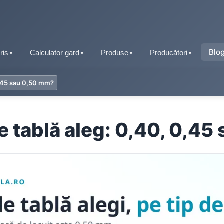
Blo
ris
Calculator gard
Produse
Producători
▼
▼
▼
▼
0,45 sau 0,50 mm?
Tablă fălțuită
Țiglă metalică
Tablă tip țiglă
 tablă aleg: 0,40, 0,4
Tablă cutată
Tablă cutată
Retro Panel
Tablă fălțuită
Sisteme pluviale
Tablă prefălțuită click
Accesorii acoperiș
Tablă tip șindrilă