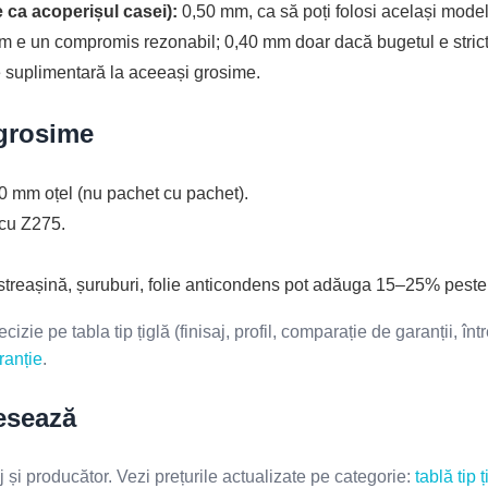
 ca acoperișul casei):
0,50 mm, ca să poți folosi același model
 e un compromis rezonabil; 0,40 mm doar dacă bugetul e strict 
ate suplimentară la aceeași grosime.
grosime
 mm oțel (nu pachet cu pachet).
cu Z275.
streașină, șuruburi, folie anticondens pot adăuga 15–25% peste 
izie pe tabla tip țiglă (finisaj, profil, comparație de garanții, î
ranție
.
resează
j și producător. Vezi prețurile actualizate pe categorie:
tablă tip ț