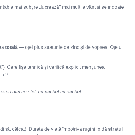
r tabla mai subțire „lucrează" mai mult la vânt și se îndoaie
mea
totală
— oțel plus straturile de zinc și de vopsea. Oțelul
. Cere fișa tehnică și verifică explicit mențiunea
tal?
mereu oțel cu oțel, nu pachet cu pachet.
ndină, călcat). Durata de viață împotriva ruginii o dă
stratul