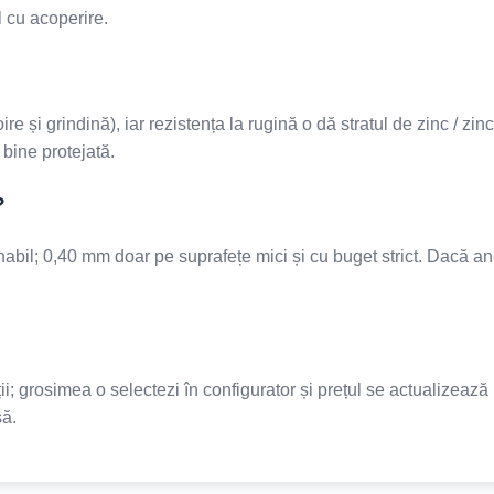
l cu acoperire.
re și grindină), iar rezistența la rugină o dă stratul de zinc / z
 bine protejată.
?
bil; 0,40 mm doar pe suprafețe mici și cu buget strict. Dacă an
; grosimea o selectezi în configurator și prețul se actualizează 
să.