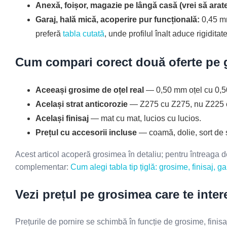
Anexă, foișor, magazie pe lângă casă (vrei să arate
Garaj, hală mică, acoperire pur funcțională:
0,45 mm
preferă
tabla cutată
, unde profilul înalt aduce rigidit
Cum compari corect două oferte pe 
Aceeași grosime de oțel real
— 0,50 mm oțel cu 0,50
Același strat anticorozie
— Z275 cu Z275, nu Z225 
Același finisaj
— mat cu mat, lucios cu lucios.
Prețul cu accesorii incluse
— coamă, dolie, sort de 
Acest articol acoperă grosimea în detaliu; pentru întreaga dec
complementar:
Cum alegi tabla tip țiglă: grosime, finisaj, ga
Vezi prețul pe grosimea care te inte
Prețurile de pornire se schimbă în funcție de grosime, finisa