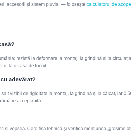
i, accesorii și sistem pluvial — folosește
calculatorul de acope
 casă?
ânia: rezistă la deformare la montaj, la grindină și la circulați
scul la o casă de locuit.
 cu adevărat?
lt vizibil de rigiditate la montaj, la grindină și la călcat, iar 0,
m rămâne acceptabilă.
inc și vopsea. Cere fișa tehnică și verifică mențiunea „grosime o