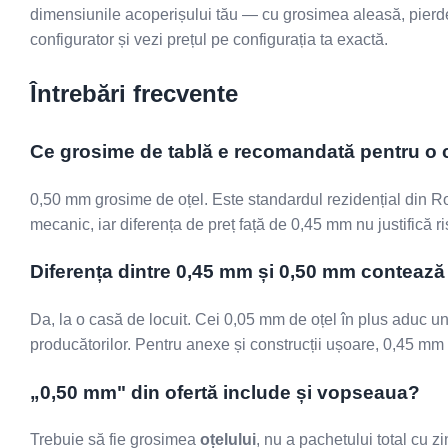
dimensiunile acoperișului tău — cu grosimea aleasă, pierder
configurator și vezi prețul pe configurația ta exactă.
Întrebări frecvente
Ce grosime de tablă e recomandată pentru o
0,50 mm grosime de oțel. Este standardul rezidențial din Rom
mecanic, iar diferența de preț față de 0,45 mm nu justifică ri
Diferența dintre 0,45 mm și 0,50 mm contează
Da, la o casă de locuit. Cei 0,05 mm de oțel în plus aduc un sa
producătorilor. Pentru anexe și construcții ușoare, 0,45 m
„0,50 mm" din ofertă include și vopseaua?
Trebuie să fie grosimea
oțelului
, nu a pachetului total cu z