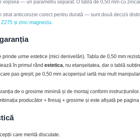
de vopsea — un parametru separat. O tablă de 0,50 mm cu zincare
 strat anticorozie corect pentru durată — sunt două decizii dist
, Z275 și zinc-magneziu
.
garanția
te prinde urme estetice (mici denivelări). Tabla de 0,50 mm rez
ctează în primul rând
estetica
, nu etanșeitatea, dar o tablă subț
are pas greșit; pe 0,50 mm acoperișul iartă mai mult manipulare
anția de o grosime minimă și de montaj conform instrucțiunilor. O
binația producător + finisaj + grosime și este afișată pe pagina 
tică
epții care merită discutate.