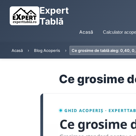
Expert
Tablă
Acasă
Calculator acope
Acasă
Blog Acoperis
Ce grosime de tablă aleg: 0,40, 
Ce grosime de