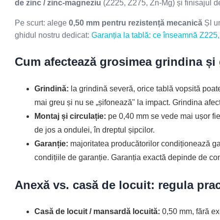
de zinc / zinc-magneziu
(Z225, Z275, Zn-Mg) și finisajul 
Pe scurt: alege
0,50 mm pentru rezistență mecanică
ȘI un
ghidul nostru dedicat:
Garanția la tablă: ce înseamnă Z225
Cum afectează grosimea grindina și 
Grindină:
la grindină severă, orice tablă vopsită poa
mai greu și nu se „șifonează" la impact. Grindina afe
Montaj și circulație:
pe 0,40 mm se vede mai ușor fiec
de jos a ondulei, în dreptul șipcilor.
Garanție:
majoritatea producătorilor condiționează gar
condițiile de garanție. Garanția exactă depinde de com
Anexă vs. casă de locuit: regula prac
Casă de locuit / mansardă locuită:
0,50 mm, fără exc