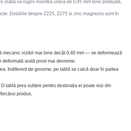
 slabă va rugini înaintea uneia de 0,45 mm bine protejată.
incte. Detaliile despre Z225, Z275 și zinc-magneziu sunt în
istă mecanic vizibil mai bine decât 0,40 mm — se deformează
ire deformată arată prost mai devreme.
a. Indiferent de grosime, pe tablă se calcă doar în partea
 tablă prea subțire pentru destinația ei poate ieși din
fiecărui produs.