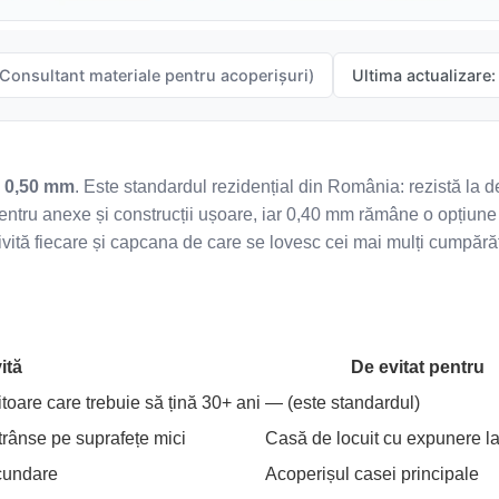
Sistem pluvial
Suruburi, folii și alte
componente
Accesorii
(Consultant materiale pentru acoperișuri)
Ultima actualizare:
Sistem pluvial
e 0,50 mm
. Este standardul rezidențial din România: rezistă la de
pentru anexe și construcții ușoare, iar 0,40 mm rămâne o opțiune
rivită fiecare și capcana de care se lovesc cei mai mulți cumpărăt
ită
De evitat pentru
itoare care trebuie să țină 30+ ani
— (este standardul)
trânse pe suprafețe mici
Casă de locuit cu expunere la
ecundare
Acoperișul casei principale