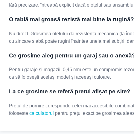
fără precizare, întreabă explicit dacă e oțelul sau ansamblu
O tablă mai groasă rezistă mai bine la rugină?
Nu direct. Grosimea oțelului dă rezistența mecanică (la îndoi
cu zincare slabă poate rugini înaintea uneia mai subțiri, dar
Ce grosime aleg pentru un garaj sau o anexă
Pentru garaje și magazii, 0,45 mm este un compromis rezona
ca să folosești același model și aceeași culoare.
La ce grosime se referă prețul afișat pe site?
Prețul de pornire corespunde celei mai accesibile combinații
folosește
calculatorul
pentru prețul exact pe grosimea alea