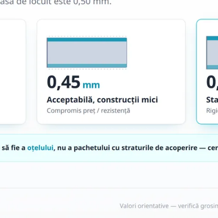
Sageac
Sistem pluvial
Tablă cutată
Tablă fațadă
Sageac metalic
Tablă modulară
Tablă fălțuită și Clic
Tablă industrială
Țiglă metalică
Șipci gard metalic
Țiglă metalică
Panouri gard
Tablă prefălțuită Ca
Șipcă de gard
Gard orizontal
Accesorii din tablă