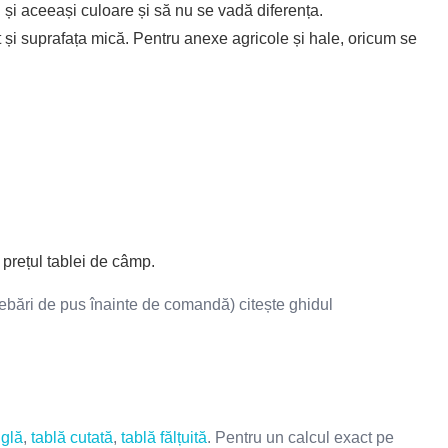
 și aceeași culoare și să nu se vadă diferența.
și suprafața mică. Pentru anexe agricole și hale, oricum se
prețul tablei de câmp.
ntrebări de pus înainte de comandă) citește ghidul
iglă
,
tablă cutată
,
tablă fălțuită
. Pentru un calcul exact pe