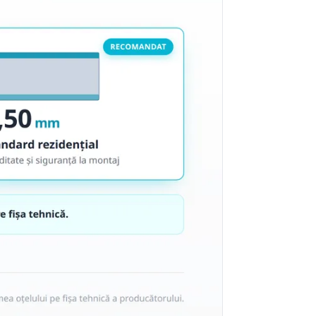
k
nto