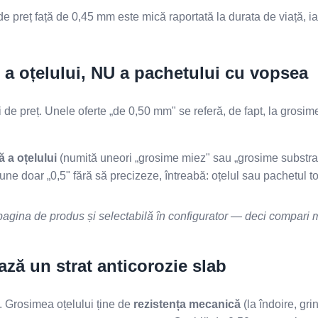
e preț față de 0,45 mm este mică raportată la durata de viață, ia
 a oțelului, NU a pachetului cu vopsea
 de preț. Unele oferte „de 0,50 mm" se referă, de fapt, la grosi
 a oțelului
(numită uneori „grosime miez" sau „grosime substrat")
une doar „0,5" fără să precizeze, întreabă: oțelul sau pachetul to
 pagina de produs și selectabilă în configurator — deci compari 
ă un strat anticorozie slab
l. Grosimea oțelului ține de
rezistența mecanică
(la îndoire, gri