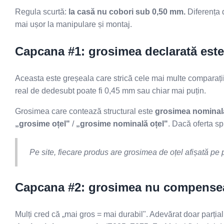
Regula scurtă:
la casă nu cobori sub 0,50 mm.
Diferența d
mai ușor la manipulare și montaj.
Capcana #1: grosimea declarată este
Aceasta este greșeala care strică cele mai multe comparații
real de dedesubt poate fi 0,45 mm sau chiar mai puțin.
Grosimea care contează structural este
grosimea nominală
„grosime oțel"
/
„grosime nominală oțel"
. Dacă oferta sp
Pe site, fiecare produs are grosimea de oțel afișată pe
Capcana #2: grosimea nu compenseaz
Mulți cred că „mai gros = mai durabil". Adevărat doar parția