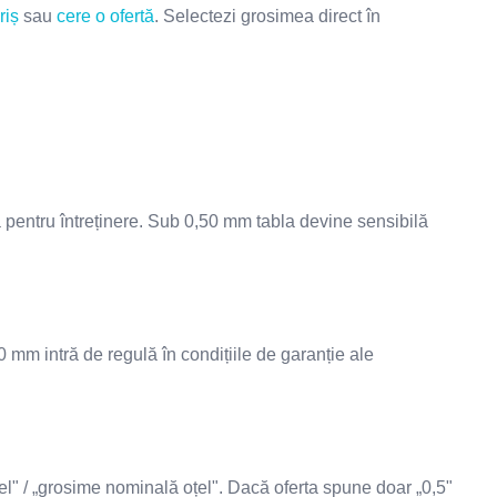
riș
sau
cere o ofertă
. Selectezi grosimea direct în
a pentru întreținere. Sub 0,50 mm tabla devine sensibilă
50 mm intră de regulă în condițiile de garanție ale
țel" / „grosime nominală oțel". Dacă oferta spune doar „0,5"