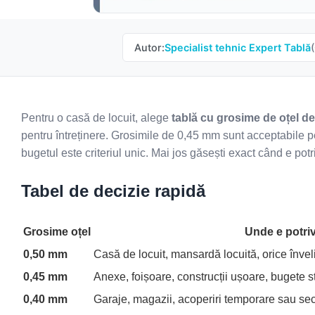
Autor:
Specialist tehnic Expert Tablă
Pentru o casă de locuit, alege
tablă cu grosime de oțel d
pentru întreținere. Grosimile de 0,45 mm sunt acceptabile 
bugetul este criteriul unic. Mai jos găsești exact când e pot
Tabel de decizie rapidă
Grosime oțel
Unde e potriv
0,50 mm
Casă de locuit, mansardă locuită, orice învel
0,45 mm
Anexe, foișoare, construcții ușoare, bugete s
0,40 mm
Garaje, magazii, acoperiri temporare sau s