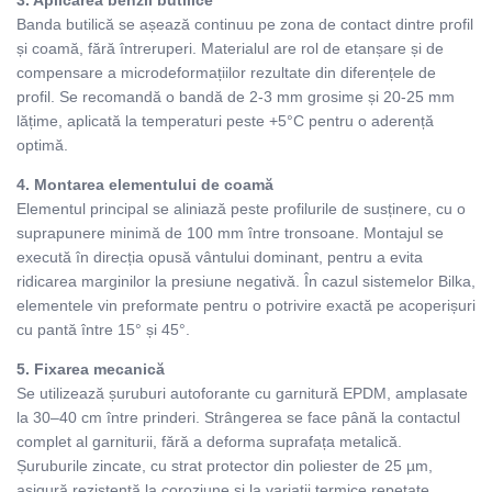
Banda butilică se așează continuu pe zona de contact dintre profil
și coamă, fără întreruperi. Materialul are rol de etanșare și de
compensare a microdeformațiilor rezultate din diferențele de
profil. Se recomandă o bandă de 2-3 mm grosime și 20-25 mm
lățime, aplicată la temperaturi peste +5°C pentru o aderență
optimă.
4. Montarea elementului de coamă
Elementul principal se aliniază peste profilurile de susținere, cu o
suprapunere minimă de 100 mm între tronsoane. Montajul se
execută în direcția opusă vântului dominant, pentru a evita
ridicarea marginilor la presiune negativă. În cazul sistemelor Bilka,
elementele vin preformate pentru o potrivire exactă pe acoperișuri
cu pantă între 15° și 45°.
5. Fixarea mecanică
Se utilizează șuruburi autoforante cu garnitură EPDM, amplasate
la 30–40 cm între prinderi. Strângerea se face până la contactul
complet al garniturii, fără a deforma suprafața metalică.
Șuruburile zincate, cu strat protector din poliester de 25 µm,
asigură rezistență la coroziune și la variații termice repetate.