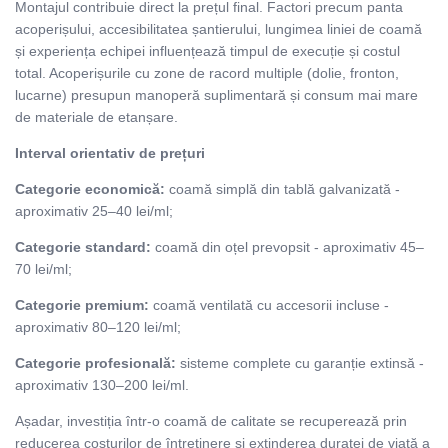
Montajul contribuie direct la prețul final. Factori precum panta
acoperișului, accesibilitatea șantierului, lungimea liniei de coamă
și experiența echipei influențează timpul de execuție și costul
total. Acoperișurile cu zone de racord multiple (dolie, fronton,
lucarne) presupun manoperă suplimentară și consum mai mare
de materiale de etanșare.
Interval orientativ de prețuri
Categorie economică:
coamă simplă din tablă galvanizată -
aproximativ 25–40 lei/ml;
Categorie standard:
coamă din oțel prevopsit - aproximativ 45–
70 lei/ml;
Categorie premium:
coamă ventilată cu accesorii incluse -
aproximativ 80–120 lei/ml;
Categorie profesională:
sisteme complete cu garanție extinsă -
aproximativ 130–200 lei/ml.
Așadar, investiția într-o coamă de calitate se recuperează prin
reducerea costurilor de întreținere și extinderea duratei de viață a