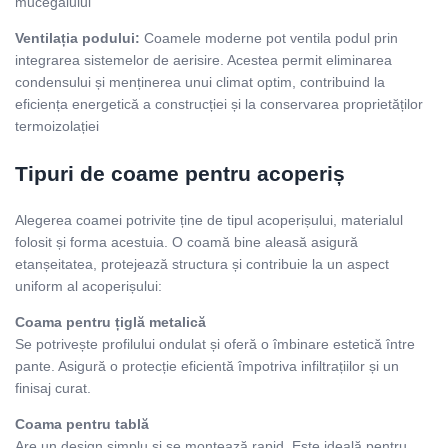
mucegaiului
Ventilația podului:
Coamele moderne pot ventila podul prin
integrarea sistemelor de aerisire. Acestea permit eliminarea
condensului și menținerea unui climat optim, contribuind la
eficiența energetică a construcției și la conservarea proprietăților
termoizolației
Tipuri de coame pentru acoperiș
Alegerea coamei potrivite ține de tipul acoperișului, materialul
folosit și forma acestuia. O coamă bine aleasă asigură
etanșeitatea, protejează structura și contribuie la un aspect
uniform al acoperișului:
Coama pentru țiglă metalică
Se potrivește profilului ondulat și oferă o îmbinare estetică între
pante. Asigură o protecție eficientă împotriva infiltrațiilor și un
finisaj curat.
Coama pentru tablă
Are un design simplu și se montează rapid. Este ideală pentru