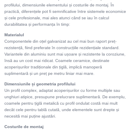
profilului, dimensiunile elementului și costurile de montaj. În
practică, diferențele pot fi semnificative între sistemele economice
și cele profesionale, mai ales atunci când se iau în calcul
durabilitatea și performanța în timp:
Materialul
Componentele din oțel galvanizat au cel mai bun raport preț-
rezistență, fiind preferate în construcțiile rezidențiale standard.
Variantele din aluminiu sunt mai ușoare și rezistente la coroziune,
însă au un cost mai ridicat. Coamele ceramice, destinate
acoperișurilor tradiționale din țiglă, implică manoperă
suplimentară și un preț pe metru liniar mai mare.
Dimensiunile și geometria profilului
Un profil complex, adaptat acoperișurilor cu forme multiple sau
unghiuri atipice, presupune prelucrare suplimentară. De exemplu,
coamele pentru țiglă metalică cu profil ondulat costă mai mult
decât cele pentru tablă cutată, unde elementele sunt drepte și
necesită mai puține ajustări.
Costurile de montaj