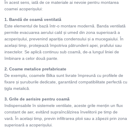
În acest sens, iată de ce materiale ai nevoie pentru montarea
coamei acoperișului:
1. Bandă de coamă ventilată
Este elementul de bază într-o montare modernă. Banda ventilată
permite evacuarea aerului cald și umed din zona superioară a
acoperișului, prevenind apariția condensului și a mucegaiului. În
același timp, protejează împotriva pătrunderii apei, prafului sau
insectelor. Se aplică continuu sub coamă, de-a lungul liniei de
îmbinare a celor două pante.
2. Coame metalice prefabricate
De exemplu, coamele Bilka sunt livrate împreună cu profilele de
fixare și șuruburile dedicate, garantând compatibilitate perfectă cu
țigla metalică.
3. Grile de aerisire pentru coamă
Indispensabile în sistemele ventilate, aceste grile mențin un flux
constant de aer, evitând supraîncălzirea învelitorii pe timp de
vară. În același timp, previn infiltrarea ploii sau a zăpezii prin zona
superioară a acoperișului.