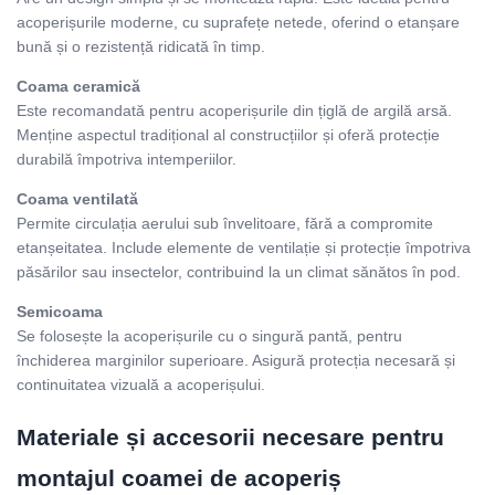
acoperișurile moderne, cu suprafețe netede, oferind o etanșare
bună și o rezistență ridicată în timp.
Coama ceramică
Este recomandată pentru acoperișurile din țiglă de argilă arsă.
Menține aspectul tradițional al construcțiilor și oferă protecție
durabilă împotriva intemperiilor.
Coama ventilată
Permite circulația aerului sub învelitoare, fără a compromite
etanșeitatea. Include elemente de ventilație și protecție împotriva
păsărilor sau insectelor, contribuind la un climat sănătos în pod.
Semicoama
Se folosește la acoperișurile cu o singură pantă, pentru
închiderea marginilor superioare. Asigură protecția necesară și
continuitatea vizuală a acoperișului.
Materiale și accesorii necesare pentru
montajul coamei de acoperiș