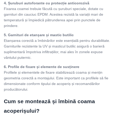
4. Șuruburi autoforante cu protecție anticorozivă
Fixarea coamei trebuie făcută cu șuruburi speciale, dotate cu
garnituri din cauciuc EPDM. Acestea rezistă la variații mari de
temperatură și împiedică pătrunderea apei prin punctele de
prindere.
5. Garnituri de etanșare și mastic butilic
Etanșarea corectă a îmbinărilor este esențială pentru durabilitate.
Garniturile rezistente la UV și masticul butilic asigură o barieră
suplimentară împotriva infiltrațiilor, mai ales în zonele expuse
vântului puternic.
6. Profile de fixare și elemente de susținere
Profilele și elementele de fixare stabilizează coama și mențin
geometria corectă a montajului. Este important ca profilele să fie
dimensionate conform tipului de acoperiș și recomandărilor
producătorului.
Cum se montează și îmbină coama
acoperișului?