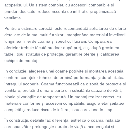
acoperișului. Un sistem complet, cu accesorii compatibile și
prinderi dedicate, reduce riscurile de infiltrație și optimizează
ventilația.
Pentru o estimare corectă, este recomandată solicitarea de oferte
detaliate de la mai mulți furnizori, menționând materialul învelitorii,
lungimea liniei de coamă și specificul lucrării. Compararea
ofertelor trebuie făcută nu doar după preț, ci și după grosimea
tablei, tipul stratului de protecție, garanțiile oferite și calificarea
echipei de montaj.
În concluzie, alegerea unei coame potrivite și montarea acesteia
conform cerințelor tehnice determină performanța și durabilitatea
întregului acoperiș. Coama funcționează ca o zonă de protecție și
ventilare, preluând o mare parte din solicitările cauzate de vânt,
ploaie și variațiile de temperatură. Un montaj realizat corect, cu
materiale conforme și accesorii compatibile, asigură etanșeitatea
completă și reduce riscul de infiltrații sau coroziune în timp.
În construcții, detaliile fac diferența, astfel că o coamă instalată
corespunzător prelungește durata de viață a acoperișului și