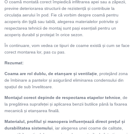
O coamă montată corect împiedică infiltrarea apei sau a zăpezii,
previne deteriorarea structurii de rezistență și contribuie la
circulația aerului în pod. Fie că vorbim despre coamă pentru
acoperiș din țiglă sau tablă, alegerea materialelor potrivite și
respectarea tehnicii de montaj sunt pași esențiali pentru un
acoperiș durabil și protejat în orice sezon.
În continuare, vom vedea ce tipuri de coame există și cum se face
corect montarea lor, pas cu pas.
Rezumat:
Coama are rol dublu, de etanșare și ventilație
, protejând zona
de îmbinare a pantelor și asigurând eliminarea condensului din
spațiul de sub învelitoare.
Montajul corect depinde de respectarea etapelor tehnice
, de
la pregătirea suprafeței și aplicarea benzii butilice până la fixarea
mecanică și etanșarea finală.
Materialul, profilul și manopera influențează direct prețul și
durabilitatea sistemului
, iar alegerea unei coame de calitate,