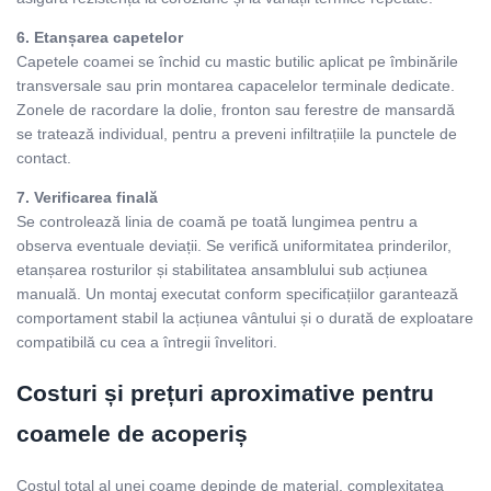
6. Etanșarea capetelor
Capetele coamei se închid cu mastic butilic aplicat pe îmbinările
transversale sau prin montarea capacelelor terminale dedicate.
Zonele de racordare la dolie, fronton sau ferestre de mansardă
se tratează individual, pentru a preveni infiltrațiile la punctele de
contact.
7. Verificarea finală
Se controlează linia de coamă pe toată lungimea pentru a
observa eventuale deviații. Se verifică uniformitatea prinderilor,
etanșarea rosturilor și stabilitatea ansamblului sub acțiunea
manuală. Un montaj executat conform specificațiilor garantează
comportament stabil la acțiunea vântului și o durată de exploatare
compatibilă cu cea a întregii învelitori.
Costuri și prețuri aproximative pentru
coamele de acoperiș
Costul total al unei coame depinde de material, complexitatea