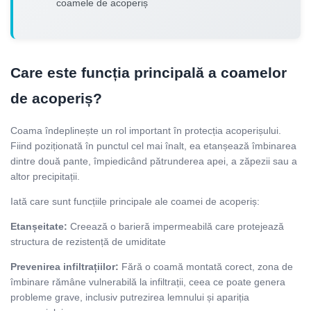
coamele de acoperiș
Care este funcția principală a coamelor
de acoperiș?
Coama îndeplinește un rol important în protecția acoperișului.
Fiind poziționată în punctul cel mai înalt, ea etanșează îmbinarea
dintre două pante, împiedicând pătrunderea apei, a zăpezii sau a
altor precipitații.
Iată care sunt funcțiile principale ale coamei de acoperiș:
Etanșeitate:
Creează o barieră impermeabilă care protejează
structura de rezistență de umiditate
Prevenirea infiltrațiilor:
Fără o coamă montată corect, zona de
îmbinare rămâne vulnerabilă la infiltrații, ceea ce poate genera
probleme grave, inclusiv putrezirea lemnului și apariția