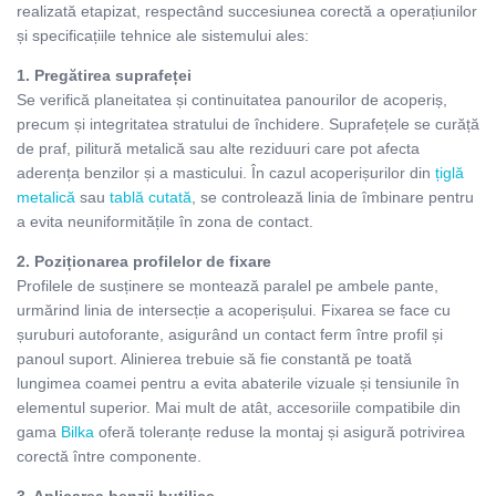
realizată etapizat, respectând succesiunea corectă a operațiunilor
și specificațiile tehnice ale sistemului ales:
1. Pregătirea suprafeței
Se verifică planeitatea și continuitatea panourilor de acoperiș,
precum și integritatea stratului de închidere. Suprafețele se curăță
de praf, pilitură metalică sau alte reziduuri care pot afecta
aderența benzilor și a masticului. În cazul acoperișurilor din
țiglă
metalică
sau
tablă cutată
, se controlează linia de îmbinare pentru
a evita neuniformitățile în zona de contact.
2. Poziționarea profilelor de fixare
Profilele de susținere se montează paralel pe ambele pante,
urmărind linia de intersecție a acoperișului. Fixarea se face cu
șuruburi autoforante, asigurând un contact ferm între profil și
panoul suport. Alinierea trebuie să fie constantă pe toată
lungimea coamei pentru a evita abaterile vizuale și tensiunile în
elementul superior. Mai mult de atât, accesoriile compatibile din
gama
Bilka
oferă toleranțe reduse la montaj și asigură potrivirea
corectă între componente.
3. Aplicarea benzii butilice