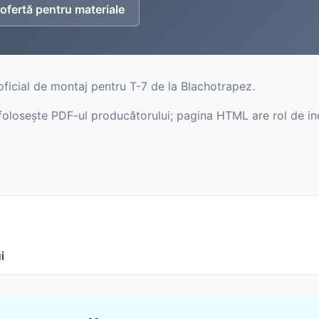
ofertă pentru materiale
Sageac
Sistem pluvial
Tablă cutată
Tablă fațadă
ficial de montaj pentru T-7 de la Blachotrapez.
Sageac metalic
Tablă modulară
, folosește PDF-ul producătorului; pagina HTML are rol de in
Tablă fălțuită și Clic
Tablă industrială
Țiglă metalică
Șipci gard metalic
Țiglă metalică
Panouri gard
Tablă prefălțuită Ca
i
Șipcă de gard
Gard orizontal
Accesorii din tablă