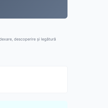
dexare, descoperire și legătură
k
nto