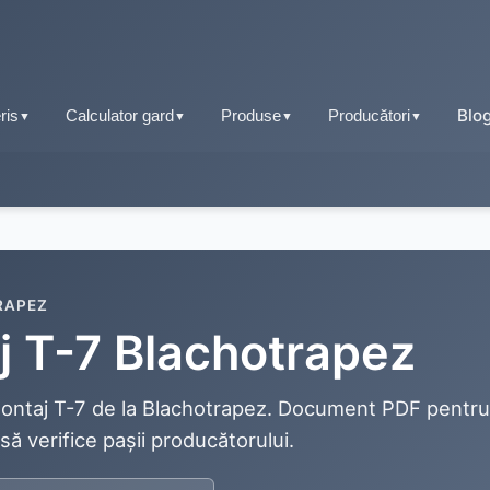
Blo
ris
Calculator gard
Produse
Producători
▼
▼
▼
▼
Tablă fălțuită
Țiglă metalică
Tablă tip țiglă
Tablă cutată
RAPEZ
Tablă cutată
j T-7 Blachotrapez
Retro Panel
Tablă fălțuită
Sisteme pluviale
 montaj T-7 de la Blachotrapez. Document PDF pentru
Tablă prefălțuită click
 să verifice pașii producătorului.
Accesorii acoperiș
Tablă tip șindrilă