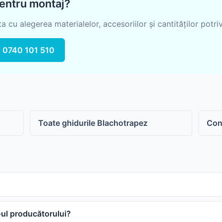
pentru montaj?
Sistem pluvial
Suruburi, folii și alte
componente
Accesorii
 cu alegerea materialelor, accesoriilor și cantităților potriv
Sistem pluvial
0740 101 510
Toate ghidurile Blachotrapez
Con
-ul producătorului?