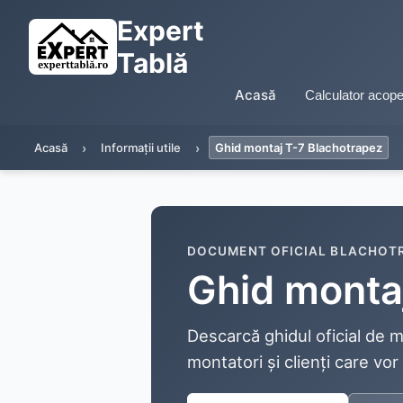
Expert
Tablă
Acasă
Calculator acope
Acasă
Informații utile
Ghid montaj T-7 Blachotrapez
DOCUMENT OFICIAL BLACHOT
Ghid monta
Descarcă ghidul oficial de
montatori și clienți care vor