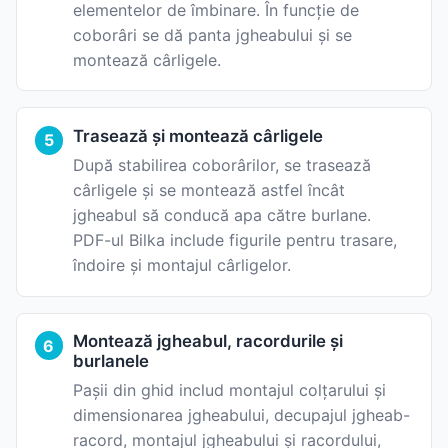
elementelor de îmbinare. În funcție de
coborâri se dă panta jgheabului și se
montează cârligele.
Trasează și montează cârligele
După stabilirea coborârilor, se trasează
cârligele și se montează astfel încât
jgheabul să conducă apa către burlane.
PDF-ul Bilka include figurile pentru trasare,
îndoire și montajul cârligelor.
Montează jgheabul, racordurile și
burlanele
Pașii din ghid includ montajul colțarului și
dimensionarea jgheabului, decupajul jgheab-
racord, montajul jgheabului și racordului,