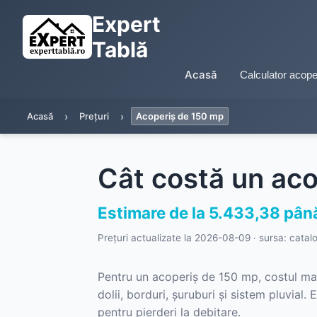
Expert
Tablă
Acasă
Calculator acope
Acasă
Prețuri
Acoperiș de 150 mp
Cât costă un ac
Estimare de la 5.433,38 până
Prețuri actualizate la
2026-08-09
· sursa: catal
Pentru un acoperiș de 150 mp, costul mater
dolii, borduri, șuruburi și sistem pluvial
pentru pierderi la debitare.