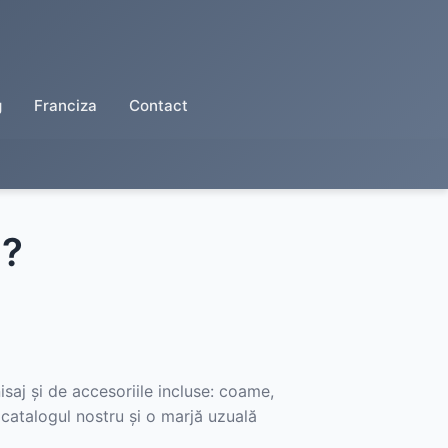
g
Franciza
Contact
6?
isaj și de accesoriile incluse: coame,
n catalogul nostru și o marjă uzuală