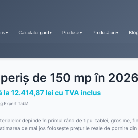
Blo
ris
Calculator gard
Produse
Producători
▼
▼
▼
▼
Tablă fălțuită
Țiglă metalică
operiș de 150 mp în 202
Tablă tip țiglă
Tablă cutată
Tablă cutată
 la 12.414,87 lei cu TVA inclus
Retro Panel
og Expert Tablă
Tablă fălțuită
Sisteme pluviale
Tablă prefălțuită click
ialelor depinde în primul rând de tipul tablei, grosime, fin
Accesorii acoperiș
. Estimarea de mai jos folosește prețurile reale de pornire di
Tablă tip șindrilă