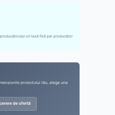
 producătorului ori taxă fixă per producător
imensiunile proiectului tău, alege una
 cerere de ofertă