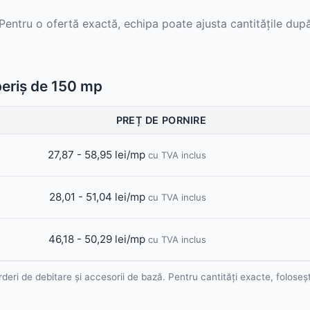
 Pentru o ofertă exactă, echipa poate ajusta cantitățile după
Sageac
Sistem pluvial
Tablă cutată
Tablă fațadă
Sageac metalic
periș de 150 mp
Tablă modulară
Tablă fălțuită și Clic
PREȚ DE PORNIRE
Tablă industrială
Țiglă metalică
27,87
-
58,95 lei/mp
cu TVA inclus
Șipci gard metalic
28,01
-
51,04 lei/mp
cu TVA inclus
Țiglă metalică
Panouri gard
Tablă prefălțuită Ca
46,18
-
50,29 lei/mp
cu TVA inclus
Șipcă de gard
rderi de debitare și accesorii de bază.
Pentru cantități exacte, foloseș
Gard orizontal
Accesorii din tablă