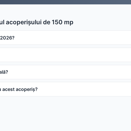
țul acoperișului de 150 mp
n 2026?
ală?
ru acest acoperiș?