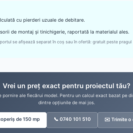
Sistem pluvial
Suruburi, folii și alte
componente
Accesorii
alculată cu pierderi uzuale de debitare.
Sistem pluvial
rii de montaj și tinichigerie, raportată la materialul ales.
portul se afișează separat în coș sau în ofertă: gratuit peste pragul
Vrei un preț exact pentru proiectul tău?
e pornire ale fiecărui model. Pentru un calcul exact bazat pe d
dintre opțiunile de mai jos.
coperiș de 150 mp
📞 0740 101 510
✉️ Trimite o