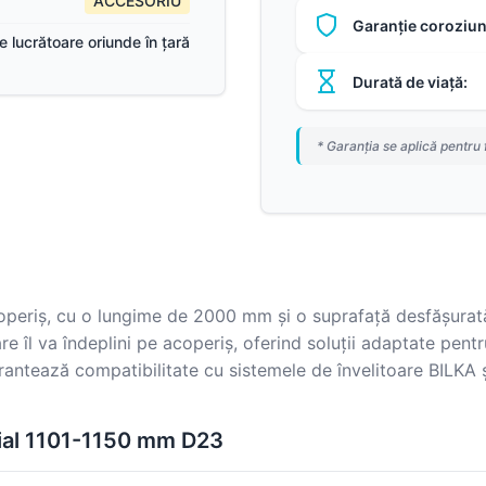
ACCESORIU
Garanție coroziun
ile lucrătoare oriunde în țară
Durată de viață:
* Garanția se aplică pentru 
coperiș, cu o lungime de 2000 mm și o suprafață desfășurat
re îl va îndeplini pe acoperiș, oferind soluții adaptate pentru
arantează compatibilitate cu sistemele de învelitoare BILKA 
cial 1101-1150 mm D23