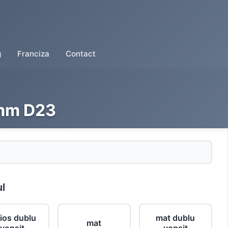
g
Franciza
Contact
 mm D23
ul
cios dublu
mat dublu
mat