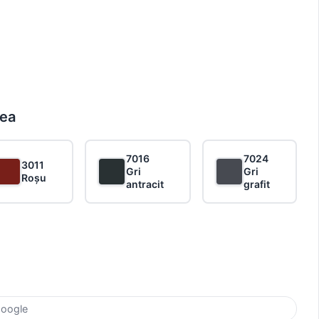
rea
7016
7024
3011
Gri
Gri
Roșu
antracit
grafit
Google