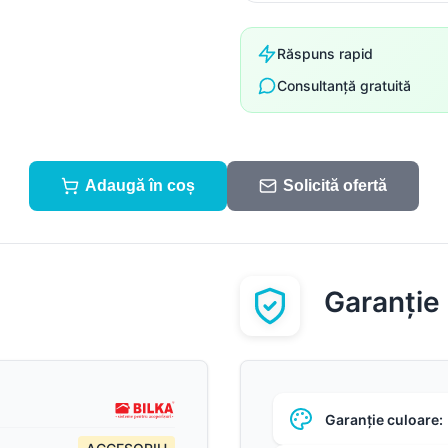
Răspuns rapid
Consultanță gratuită
Adaugă în coș
Solicită ofertă
Garanție
Garanție culoare: