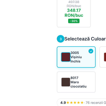
Sistem pluvial
497.38
Suruburi, folii și alte
RON/buc
componente
348.17
Accesorii
RON/buc
Sistem pluvial
-30%
Selectează Culoa
3
3005
Vișiniu
închis
8017
Maro
ciocolatiu
4.9
★
★
★
★
★
· 76 recenzii 