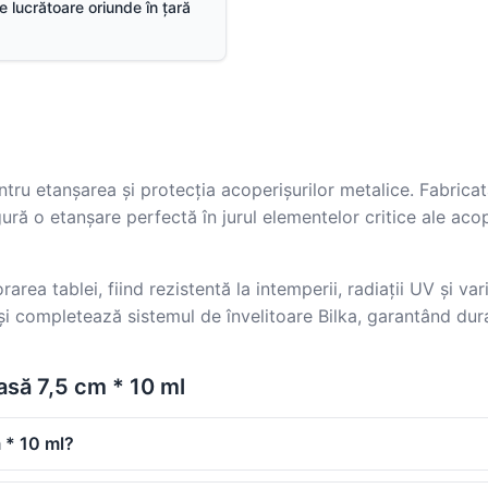
ile lucrătoare oriunde în țară
tru etanșarea și protecția acoperișurilor metalice. Fabricată
ură o etanșare perfectă în jurul elementelor critice ale aco
rarea tablei, fiind rezistentă la intemperii, radiații UV și va
și completează sistemul de învelitoare Bilka, garantând dura
asă 7,5 cm * 10 ml
 * 10 ml?