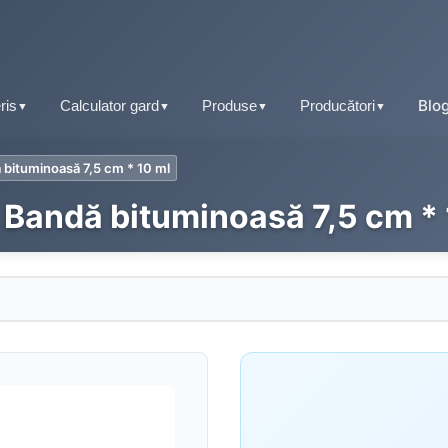
Blo
ris
Calculator gard
Produse
Producători
▼
▼
▼
▼
 bituminoasă 7,5 cm * 10 ml
Tablă fălțuită
 Bandă bituminoasă 7,5 cm * 
Țiglă metalică
Tablă tip țiglă
Tablă cutată
Tablă cutată
Retro Panel
Tablă fălțuită
Sisteme pluviale
Tablă prefălțuită click
Accesorii acoperiș
Tablă tip șindrilă