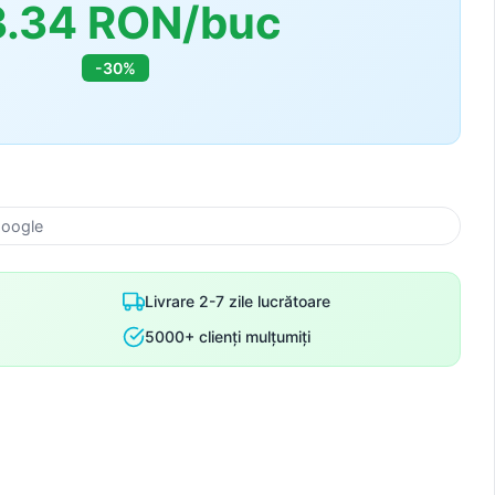
3.34 RON/buc
-30%
k
Google
Livrare 2-7 zile lucrătoare
5000+ clienți mulțumiți
nto