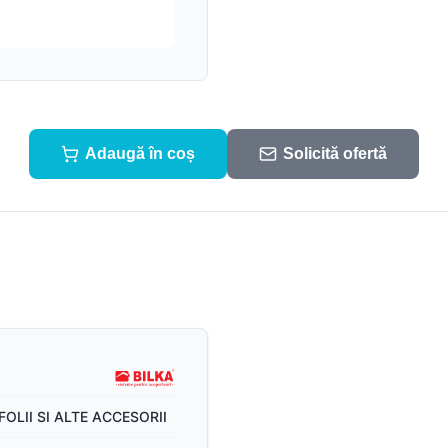
Sistem pluvial
Suruburi, folii și alte
componente
Accesorii
Sistem pluvial
Adaugă în coș
Solicită ofertă
FOLII SI ALTE ACCESORII