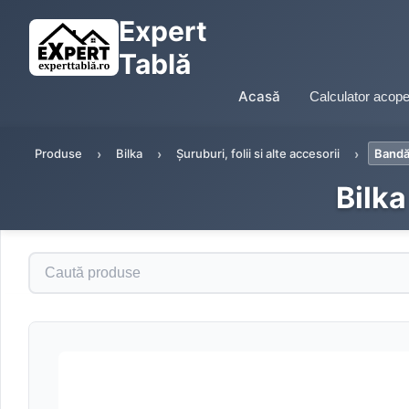
Expert
Tablă
Acasă
Calculator acope
Produse
Bilka
Șuruburi, folii si alte accesorii
Bandă
Bilka
Caută produse