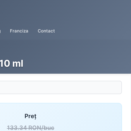
g
Franciza
Contact
10 ml
Preț
133.34 RON/buc