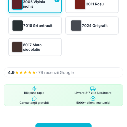
3005 Vișiniu
3011 Roșu
închis
7016 Gri antracit
7024 Gri grafit
8017 Maro
ciocolatiu
4.9
★
★
★
★
★
· 76 recenzii Google
Răspuns rapid
Livrare 2-7 zile lucrătoare
Consultanță gratuită
5000+ clienți mulțumiți