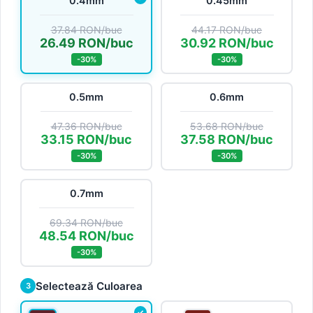
0.4mm
0.45mm
37.84 RON/buc
44.17 RON/buc
26.49 RON/buc
30.92 RON/buc
-30%
-30%
0.5mm
0.6mm
47.36 RON/buc
53.68 RON/buc
33.15 RON/buc
37.58 RON/buc
-30%
-30%
0.7mm
69.34 RON/buc
48.54 RON/buc
-30%
Selectează Culoarea
3