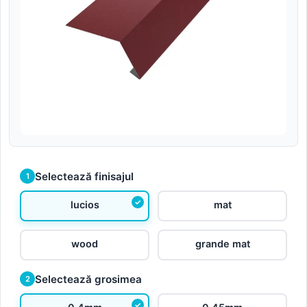
Selectează finisajul
1
lucios
mat
wood
grande mat
Selectează grosimea
2