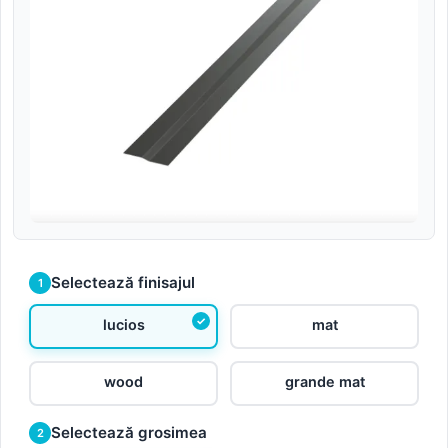
Selectează finisajul
1
lucios
mat
wood
grande mat
Selectează grosimea
2