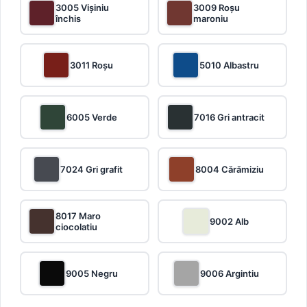
3005 Vișiniu
3009 Roșu
închis
maroniu
3011 Roșu
5010 Albastru
6005 Verde
7016 Gri antracit
7024 Gri grafit
8004 Cărămiziu
8017 Maro
9002 Alb
ciocolatiu
9005 Negru
9006 Argintiu