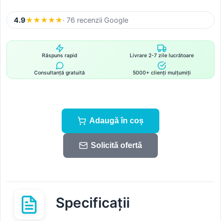
4.9
★
★
★
★
★
· 76 recenzii Google
Răspuns rapid
Livrare 2-7 zile lucrătoare
Consultanță gratuită
5000+ clienți mulțumiți
Adaugă în coș
Solicită ofertă
Specificații