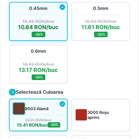
0.45mm
0.5mm
15.49 RON/buc
16.59 RON/buc
10.84 RON/buc
11.61 RON/buc
-30%
-30%
0.6mm
18.82 RON/buc
13.17 RON/buc
-30%
Selectează Culoarea
3
8003 Alamă
3000 Roșu
aprins
22.01 RON/buc
15.41 RON/buc
-30%