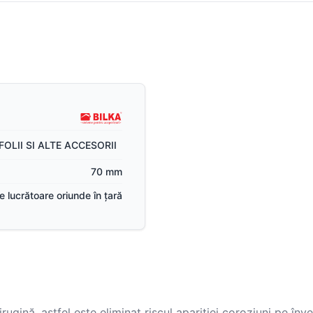
FOLII SI ALTE ACCESORII
70 mm
ile lucrătoare oriunde în țară
rugină, astfel este eliminat riscul apariției coroziuni pe înv