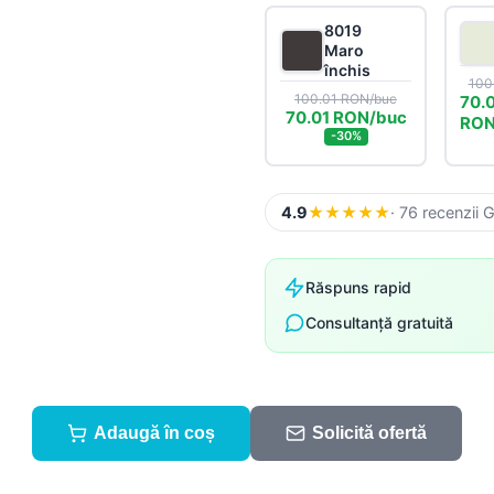
Sistem pluvial
Suruburi, folii și alte
componente
8019
Accesorii
Maro
închis
Sistem pluvial
100
100.01 RON/buc
70.
70.01 RON/buc
RON
-30%
4.9
★
★
★
★
★
· 76 recenzii 
Răspuns rapid
Consultanță gratuită
Adaugă în coș
Solicită ofertă