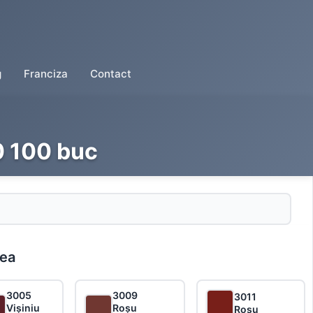
g
Franciza
Contact
0 100 buc
rea
3005
3009
3011
Vișiniu
Roșu
Roșu