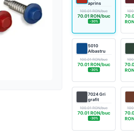
aprins
Sageac
100.01 RON/buc
Sistem pluvial
100
70.01 RON/buc
70.
RON
-30%
Tablă cutată
Tablă fațadă
Sageac metalic
Tablă modulară
5010
Tablă fălțuită și Clic
Albastru
Tablă industrială
100.01 RON/buc
100
Țiglă metalică
70.01 RON/buc
70.
RON
-30%
Șipci gard metalic
Țiglă metalică
7024 Gri
Panouri gard
Tablă prefălțuită Ca
grafit
100.01 RON/buc
100
Șipcă de gard
70.01 RON/buc
70.
RON
-30%
Gard orizontal
Accesorii din tablă