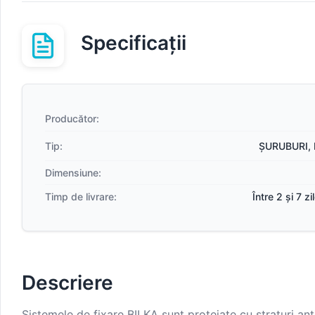
Specificații
Producător:
Tip:
ȘURUBURI, 
Dimensiune:
Timp de livrare:
Între 2 și 7 z
Descriere
Sistemele de fixare BILKA sunt protejate cu straturi anti