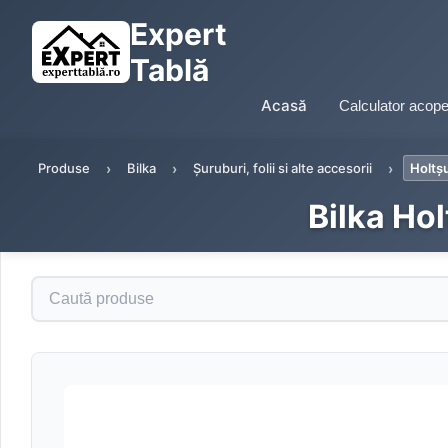
Expert
Tablă
Acasă
Calculator acope
Produse
Bilka
Șuruburi, folii si alte accesorii
Holtș
Bilka Ho
Caută produse