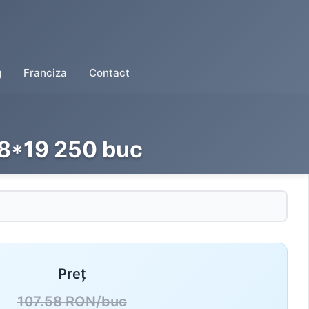
g
Franciza
Contact
,8*19 250 buc
Preț
107.58 RON/buc