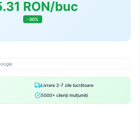
5.31 RON/buc
-30%
k
Google
Livrare 2-7 zile lucrătoare
5000+ clienți mulțumiți
nto