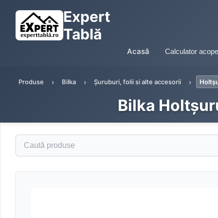
Expert
Tablă
Acasă
Calculator acope
Produse
Bilka
Șuruburi, folii si alte accesorii
Holtș
Bilka Holtșu
Caută produse