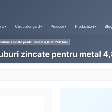
Blo
ris
Calculator gard
Produse
Producători
▼
▼
▼
▼
uruburi zincate pentru metal 4,8*19 250 buc
Tablă fălțuită
ruburi zincate pentru metal 4
Țiglă metalică
Tablă tip țiglă
Tablă cutată
Tablă cutată
Retro Panel
Tablă fălțuită
Sisteme pluviale
Tablă prefălțuită click
Accesorii acoperiș
Tablă tip șindrilă