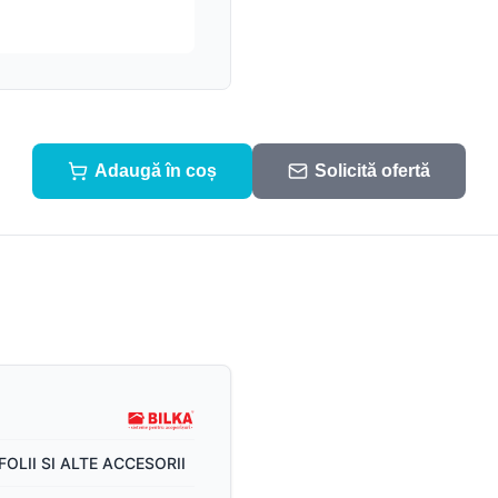
Sistem pluvial
Suruburi, folii și alte
componente
Accesorii
Sistem pluvial
Adaugă în coș
Solicită ofertă
FOLII SI ALTE ACCESORII