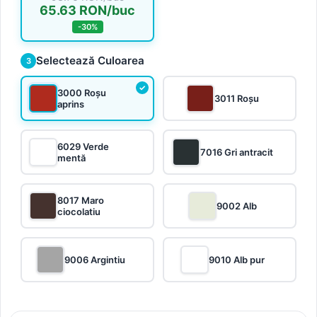
65.63 RON/buc
-30%
Selectează Culoarea
3
3000 Roșu
3011 Roșu
aprins
6029 Verde
7016 Gri antracit
mentă
8017 Maro
9002 Alb
ciocolatiu
9006 Argintiu
9010 Alb pur