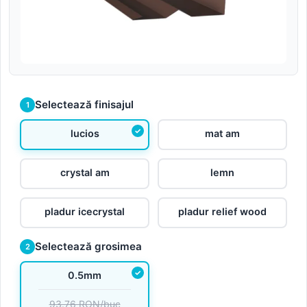
Selectează finisajul
1
lucios
mat am
crystal am
lemn
pladur icecrystal
pladur relief wood
Selectează grosimea
2
0.5mm
93.76 RON/buc