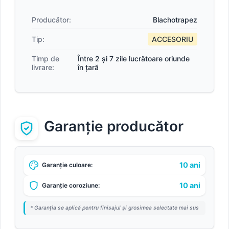
Producător:
Blachotrapez
Tip:
ACCESORIU
Timp de
Între 2 și 7 zile lucrătoare oriunde
livrare:
în țară
Garanție producător
10 ani
Garanție culoare:
10 ani
Garanție coroziune:
* Garanția se aplică pentru finisajul și grosimea selectate mai sus