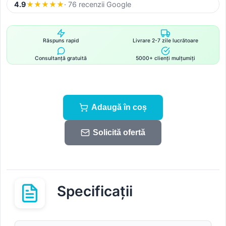
4.9
★
★
★
★
★
· 76 recenzii Google
Răspuns rapid
Livrare 2-7 zile lucrătoare
Consultanță gratuită
5000+ clienți mulțumiți
Adaugă în coș
Solicită ofertă
Specificații