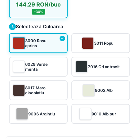
144.29 RON/buc
-30%
Selectează Culoarea
3
3000 Roșu
3011 Roșu
aprins
6029 Verde
7016 Gri antracit
mentă
8017 Maro
9002 Alb
ciocolatiu
9006 Argintiu
9010 Alb pur