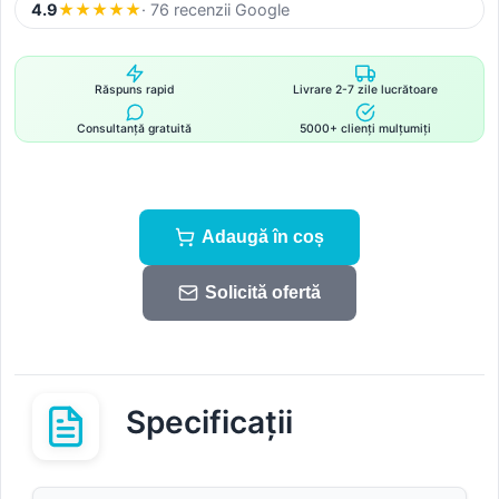
4.9
★
★
★
★
★
· 76 recenzii Google
Răspuns rapid
Livrare 2-7 zile lucrătoare
Consultanță gratuită
5000+ clienți mulțumiți
Adaugă în coș
Solicită ofertă
Specificații