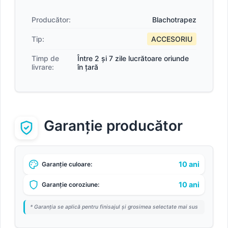
Producător:
Blachotrapez
Tip:
ACCESORIU
Timp de
Între 2 și 7 zile lucrătoare oriunde
livrare:
în țară
Garanție producător
10 ani
Garanție culoare:
10 ani
Garanție coroziune:
* Garanția se aplică pentru finisajul și grosimea selectate mai sus