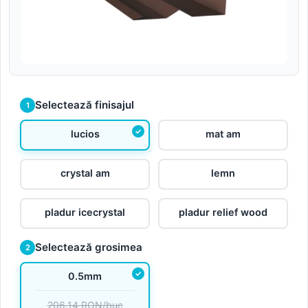
Selectează finisajul
1
lucios
mat am
crystal am
lemn
pladur icecrystal
pladur relief wood
Selectează grosimea
2
0.5mm
206.14 RON/buc