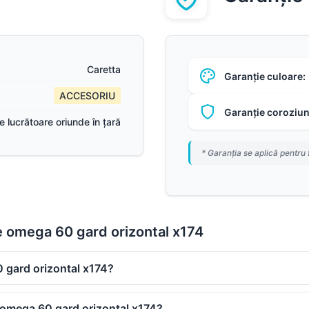
Caretta
Garanție culoare:
ACCESORIU
Garanție coroziun
ile lucrătoare oriunde în țară
* Garanția se aplică pentru 
e omega 60 gard orizontal x174
 gard orizontal x174?
 omega 60 gard orizontal x174?