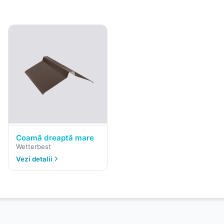
Coamă dreaptă mare
Wetterbest
Vezi detalii