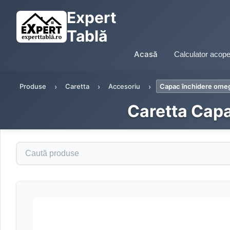
Expert
Tablă
Acasă
Calculator acope
Produse
Caretta
Accesoriu
Capac închidere omeg
Caretta Capa
Caută produse