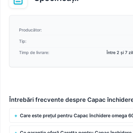
Producător:
Tip:
Timp de livrare:
Între 2 și 7 z
Întrebări frecvente despre Capac închider
Care este prețul pentru Capac închidere omega 60
Ce garanție oferă Caretta pentru Capac închidere