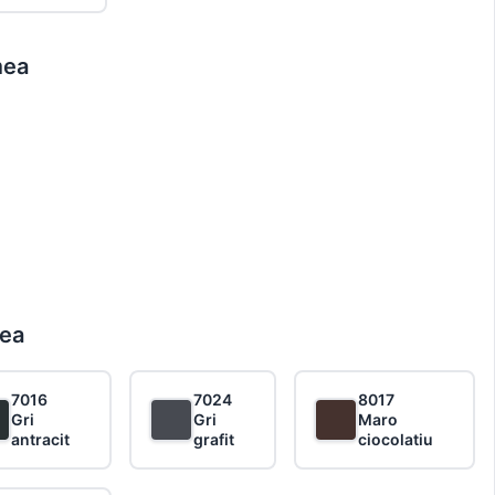
mea
k
rea
nto
7016
7024
8017
Gri
Gri
Maro
antracit
grafit
ciocolatiu