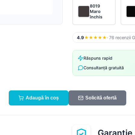
Sistem pluvial
Suruburi, folii și alte
8019
componente
Maro
Accesorii
închis
Sistem pluvial
4.9
★
★
★
★
★
· 76 recenzii 
Răspuns rapid
Consultanță gratuită
Adaugă în coș
Solicită ofertă
Garanție