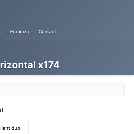
g
Franciza
Contact
rizontal x174
ul
iliant duo