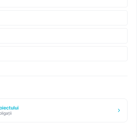
oiectului
ligații