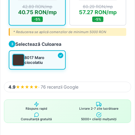
42.89 RON/mp
60.29 RON/mp
40.75 RON/mp
57.27 RON/mp
-5%
-5%
* Reducerea se aplică comenzilor de minimum 5000 RON
Selectează Culoarea
3
8017 Maro
ciocolatiu
4.9
★
★
★
★
★
· 76 recenzii Google
Răspuns rapid
Livrare 2-7 zile lucrătoare
Consultanță gratuită
5000+ clienți mulțumiți