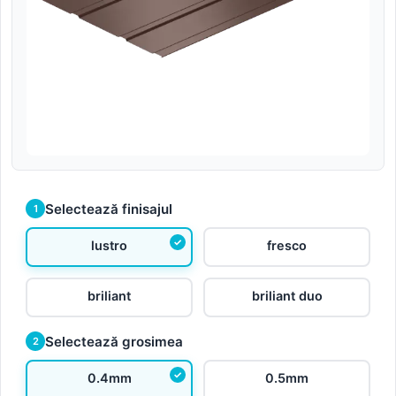
Selectează finisajul
1
lustro
fresco
briliant
briliant duo
Selectează grosimea
2
0.4mm
0.5mm