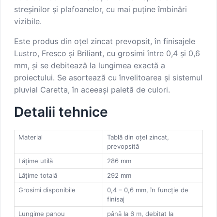
streșinilor și plafoanelor, cu mai puține îmbinări
vizibile.
Este produs din oțel zincat prevopsit, în finisajele
Lustro, Fresco și Briliant, cu grosimi între 0,4 și 0,6
mm, și se debitează la lungimea exactă a
proiectului. Se asortează cu învelitoarea și sistemul
pluvial Caretta, în aceeași paletă de culori.
Detalii tehnice
Material
Tablă din oțel zincat,
prevopsită
Lățime utilă
286 mm
Lățime totală
292 mm
Grosimi disponibile
0,4 – 0,6 mm, în funcție de
finisaj
Lungime panou
până la 6 m, debitat la