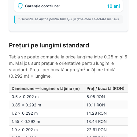
10 ani
Garanție coroziune:
* Garanția se aplică pentru finisajul și grosimea selectate mai sus
Prețuri pe lungimi standard
Tabla se poate comanda la orice lungime între 0.25 m și 6
m. Mai jos sunt prețurile orientative pentru lungimile
standard.
Prețul per bucată = preț/m² × lățime totală
(0.292 m) × lungime.
Dimensiune — lungime × lățime (m)
Preț / bucată (RON)
0.5 × 0.292 m
5.95 RON
0.85 × 0.292 m
10.11 RON
1.2 × 0.292 m
14.28 RON
1.55 × 0.292 m
18.44 RON
1.9 × 0.292 m
22.61 RON