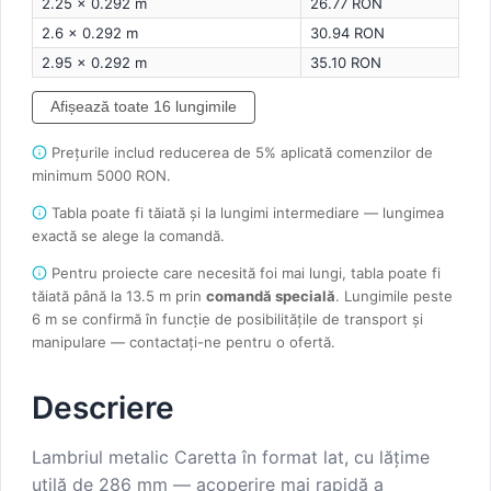
2.25 × 0.292 m
26.77 RON
2.6 × 0.292 m
30.94 RON
2.95 × 0.292 m
35.10 RON
Afișează toate 16 lungimile
Prețurile includ reducerea de 5% aplicată comenzilor de
minimum 5000 RON.
Tabla poate fi tăiată și la lungimi intermediare — lungimea
exactă se alege la comandă.
Pentru proiecte care necesită foi mai lungi, tabla poate fi
tăiată până la 13.5 m prin
comandă specială
. Lungimile peste
6 m se confirmă în funcție de posibilitățile de transport și
manipulare — contactați-ne pentru o ofertă.
Descriere
Lambriul metalic Caretta în format lat, cu lățime
utilă de 286 mm — acoperire mai rapidă a