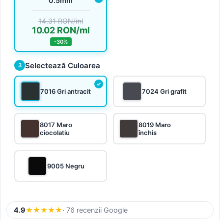
0.5mm
14.31 RON/ml
10.02 RON/ml
-30%
Selectează Culoarea
3
7016 Gri antracit
7024 Gri grafit
8017 Maro
8019 Maro
ciocolatiu
închis
9005 Negru
4.9
★
★
★
★
★
· 76 recenzii Google