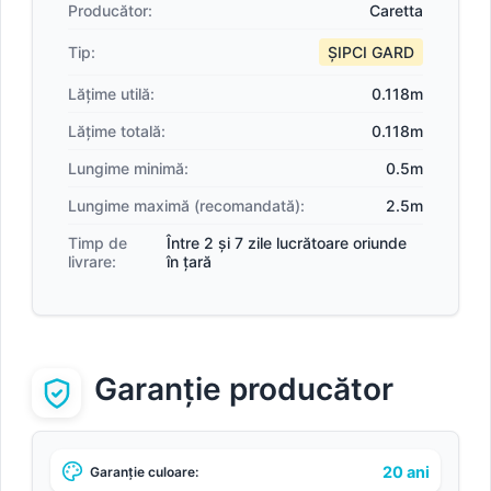
Producător:
Caretta
Tip:
ȘIPCI GARD
Lățime utilă:
0.118m
Lățime totală:
0.118m
Lungime minimă:
0.5m
Lungime maximă (recomandată):
2.5m
Timp de
Între 2 și 7 zile lucrătoare oriunde
livrare:
în țară
Garanție producător
20 ani
Garanție culoare: