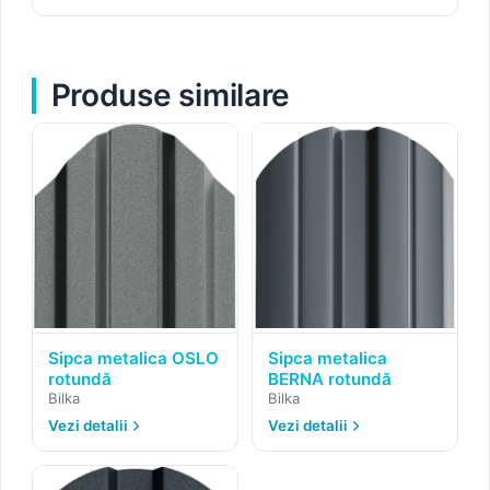
Produse similare
Sipca metalica OSLO
Sipca metalica
rotundă
BERNA rotundă
Bilka
Bilka
Vezi detalii
Vezi detalii