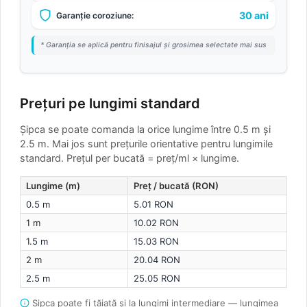
30 ani
Garanție coroziune:
* Garanția se aplică pentru finisajul și grosimea selectate mai sus
Prețuri pe lungimi standard
Șipca se poate comanda la orice lungime între 0.5 m și
2.5 m. Mai jos sunt prețurile orientative pentru lungimile
standard.
Prețul per bucată = preț/ml × lungime.
Lungime (m)
Preț / bucată (RON)
0.5 m
5.01 RON
1 m
10.02 RON
1.5 m
15.03 RON
2 m
20.04 RON
2.5 m
25.05 RON
Șipca poate fi tăiată și la lungimi intermediare — lungimea