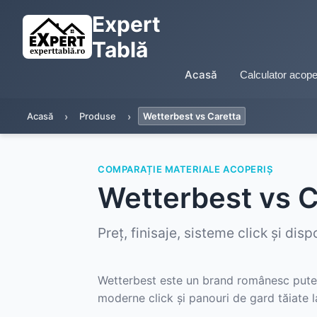
Expert
Tablă
Acasă
Calculator acope
Acasă
Produse
Wetterbest vs Caretta
COMPARAȚIE MATERIALE ACOPERIȘ
Wetterbest vs C
Preț, finisaje, sisteme click și dis
Wetterbest este un brand românesc puternic
moderne click și panouri de gard tăiate 