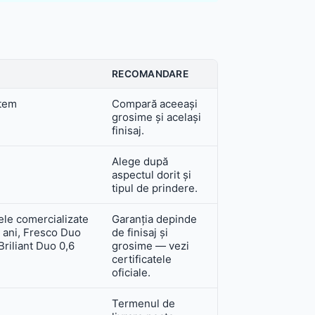
RECOMANDARE
stem
Compară aceeași
grosime și același
finisaj.
Alege după
aspectul dorit și
tipul de prindere.
jele comercializate
Garanția depinde
5 ani, Fresco Duo
de finisaj și
Briliant Duo 0,6
grosime — vezi
certificatele
oficiale.
Termenul de