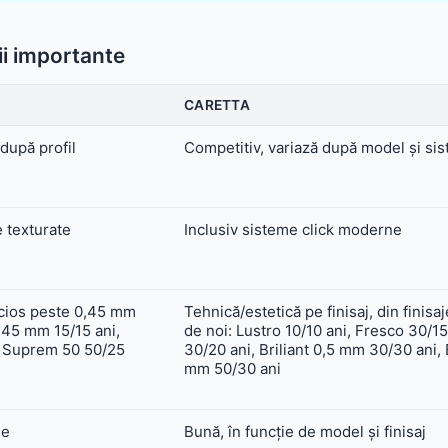
Sistem pluvial
Suruburi, folii și alte
componente
Accesorii
ii importante
Sistem pluvial
CARETTA
 după profil
Competitiv, variază după model și si
e texturate
Inclusiv sisteme click moderne
ucios peste 0,45 mm
Tehnică/estetică pe finisaj, din finisa
,45 mm 15/15 ani,
de noi: Lustro 10/10 ani, Fresco 30/1
, Suprem 50 50/25
30/20 ani, Briliant 0,5 mm 30/30 ani, 
mm 50/30 ani
le
Bună, în funcție de model și finisaj