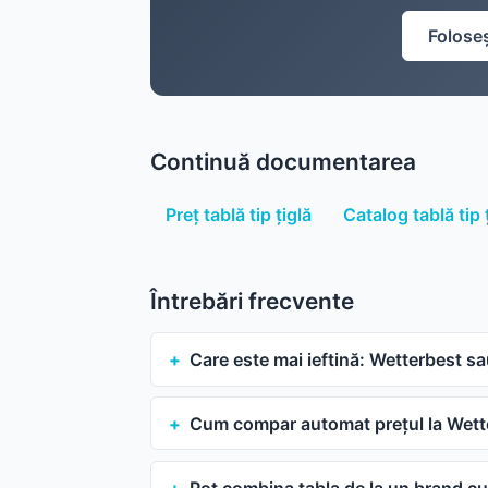
Foloseș
Continuă documentarea
Preț tablă tip țiglă
Catalog tablă tip 
Întrebări frecvente
Care este mai ieftină: Wetterbest s
Cum compar automat prețul la Wette
Pot combina tabla de la un brand cu 