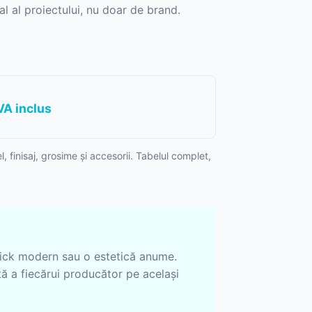
al al proiectului, nu doar de brand.
VA inclus
k
 finisaj, grosime și accesorii. Tabelul complet,
nto
click modern sau o estetică anume.
tă a fiecărui producător pe același