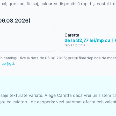
, grosime, finisaj, culoarea disponibilă rapid și costul tot
Sageac
Sistem pluvial
(06.08.2026)
Tablă cutată
Tablă fațadă
Sageac metalic
Tablă modulară
Caretta
de la 32,77 lei/mp cu T
Tablă fălțuită și Clic
tablă tip țiglă
Tablă industrială
Țiglă metalică
in catalogul live la data de 06.08.2026; prețul final depinde de model,
tip țiglă
.
Șipci gard metalic
Țiglă metalică
Panouri gard
Tablă prefălțuită Ca
nisaje texturate variate. Alege Caretta dacă vrei un sistem 
Șipcă de gard
ește calculatorul de acoperiș: vezi automat oferta echivalen
Gard orizontal
Accesorii din tablă