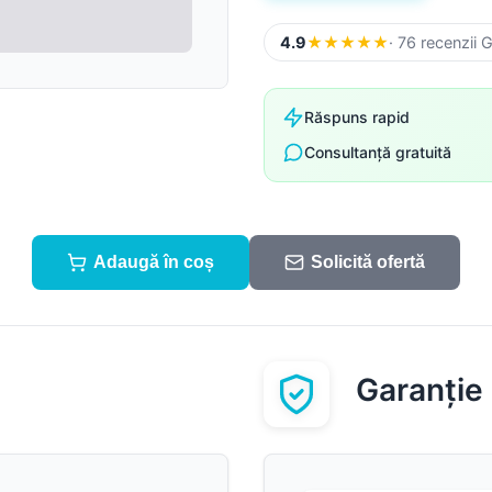
Sistem pluvial
Suruburi, folii și alte
componente
4.9
★
★
★
★
★
· 76 recenzii 
Accesorii
Sistem pluvial
Răspuns rapid
Consultanță gratuită
Adaugă în coș
Solicită ofertă
Garanție