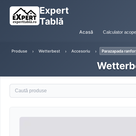
Expert
Tablă
Acasă
Calculator acope
Produse
Wetterbest
Accesoriu
Parazapada ranfo
Wetterb
Caută produse