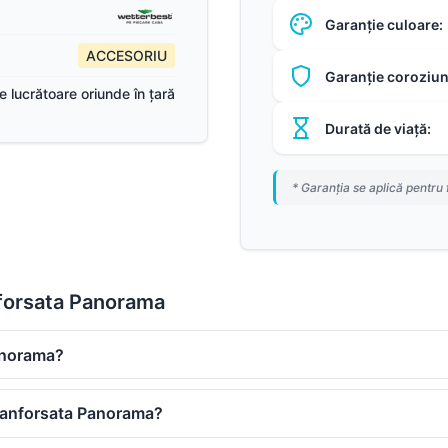
Garanție culoare:
ACCESORIU
Garanție coroziun
ile lucrătoare oriunde în țară
Durată de viață:
* Garanția se aplică pentru 
nforsata Panorama
anorama?
 ranforsata Panorama?