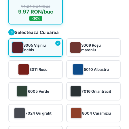
14.24 RON/buc
9.97 RON/buc
-30%
Selectează Culoarea
3
3005 Vișiniu
3009 Roșu
închis
maroniu
3011 Roșu
5010 Albastru
6005 Verde
7016 Gri antracit
7024 Gri grafit
8004 Cărămiziu