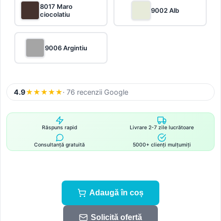
8017 Maro
9002 Alb
ciocolatiu
9006 Argintiu
4.9
★
★
★
★
★
· 76 recenzii Google
Răspuns rapid
Livrare 2-7 zile lucrătoare
Consultanță gratuită
5000+ clienți mulțumiți
Adaugă în coș
Solicită ofertă