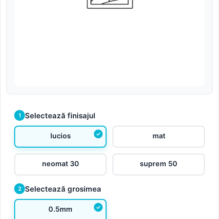
Selectează finisajul
1
lucios
mat
neomat 30
suprem 50
Selectează grosimea
2
0.5mm