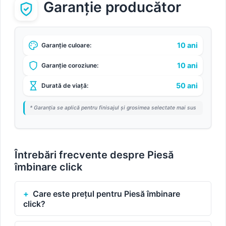
Garanție producător
10 ani
Garanție culoare:
10 ani
Garanție coroziune:
50 ani
Durată de viață:
* Garanția se aplică pentru finisajul și grosimea selectate mai sus
Întrebări frecvente despre Piesă
îmbinare click
Care este prețul pentru Piesă îmbinare
click?