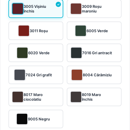
3005 Vișiniu
3009 Roșu
închis
maroniu
3011 Roșu
6005 Verde
6020 Verde
7016 Gri antracit
7024 Gri grafit
8004 Cărămiziu
8017 Maro
8019 Maro
ciocolatiu
închis
9005 Negru