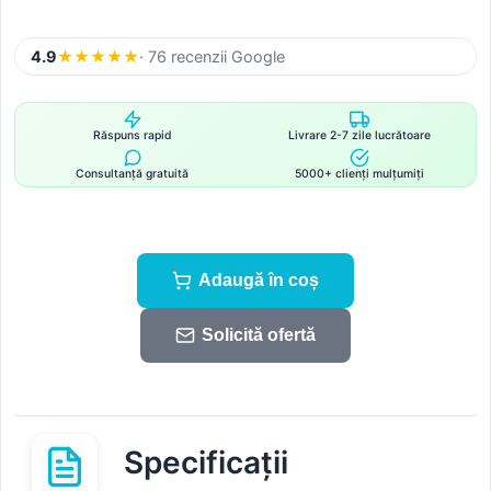
4.9
★
★
★
★
★
· 76 recenzii Google
Răspuns rapid
Livrare 2-7 zile lucrătoare
Consultanță gratuită
5000+ clienți mulțumiți
Adaugă în coș
Solicită ofertă
Specificații