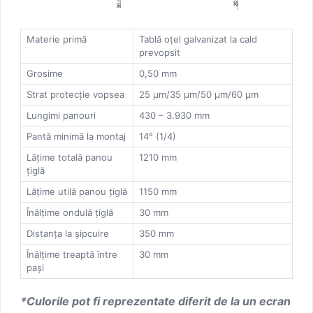
Materie primă
Tablă oţel galvanizat la cald
prevopsit
Grosime
0,50 mm
Strat protecție vopsea
25 μm/35 μm/50 μm/60 μm
Lungimi panouri
430 – 3.930 mm
Pantă minimă la montaj
14° (1/4)
Lăţime totală panou
1210 mm
ţiglă
Lăţime utilă panou ţiglă
1150 mm
Înălţime ondulă ţiglă
30 mm
Distanţa la şipcuire
350 mm
Înălţime treaptă între
30 mm
paşi
*Culorile pot fi reprezentate diferit de la un ecran