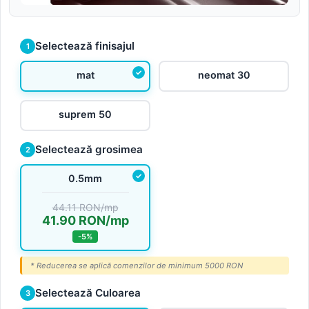
Selectează finisajul
1
mat
neomat 30
suprem 50
Selectează grosimea
2
0.5mm
44.11 RON/mp
41.90 RON/mp
-5%
* Reducerea se aplică comenzilor de minimum 5000 RON
Selectează Culoarea
3