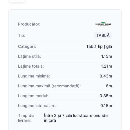
Producător:
Tip:
TABLĂ
Categorii:
Tablă tip țiglă
Lățime utilă:
1.15m
Lățime totală:
1.21m
Lungime minimă:
0.43m
Lungime maximă (recomandată):
6m
Lungime modul:
0.35m
Lungime intercalare:
0.15m
Timp de
Între 2 și 7 zile lucrătoare oriunde
livrare:
în țară