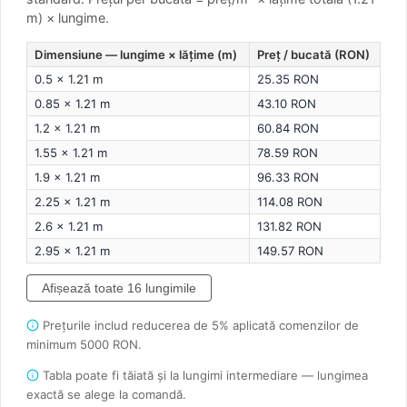
m) × lungime.
Dimensiune — lungime × lățime (m)
Preț / bucată (RON)
0.5 × 1.21 m
25.35 RON
0.85 × 1.21 m
43.10 RON
1.2 × 1.21 m
60.84 RON
1.55 × 1.21 m
78.59 RON
1.9 × 1.21 m
96.33 RON
2.25 × 1.21 m
114.08 RON
2.6 × 1.21 m
131.82 RON
2.95 × 1.21 m
149.57 RON
Afișează toate 16 lungimile
Prețurile includ reducerea de 5% aplicată comenzilor de
minimum 5000 RON.
Tabla poate fi tăiată și la lungimi intermediare — lungimea
exactă se alege la comandă.