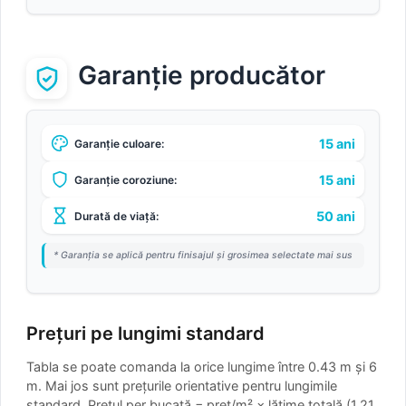
Garanție producător
15 ani
Garanție culoare:
15 ani
Garanție coroziune:
50 ani
Durată de viață:
* Garanția se aplică pentru finisajul și grosimea selectate mai sus
Prețuri pe lungimi standard
Tabla se poate comanda la orice lungime între 0.43 m și 6
m. Mai jos sunt prețurile orientative pentru lungimile
standard.
Prețul per bucată = preț/m² × lățime totală (1.21