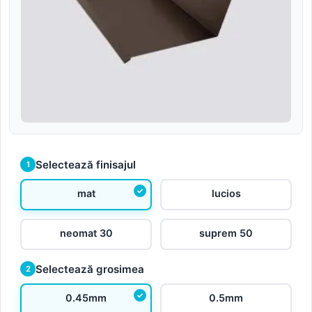
Selectează finisajul
1
mat
lucios
neomat 30
suprem 50
Selectează grosimea
2
0.45mm
0.5mm