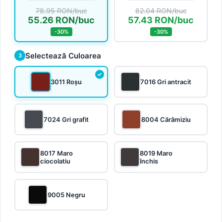
78.95 RON/buc
82.04 RON/buc
55.26 RON/buc
57.43 RON/buc
-30%
-30%
Selectează Culoarea
3
3011 Roșu
7016 Gri antracit
7024 Gri grafit
8004 Cărămiziu
8017 Maro
8019 Maro
ciocolatiu
închis
9005 Negru