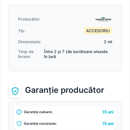
Producător:
Tip:
ACCESORIU
Dimensiune:
2 ml
Timp de
Între 2 și 7 zile lucrătoare oriunde
livrare:
în țară
Garanție producător
15 ani
Garanție culoare:
15 ani
Garanție coroziune: