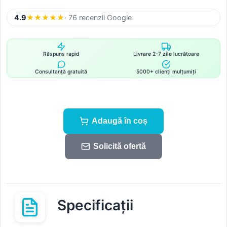
4.9
★
★
★
★
★
· 76 recenzii Google
Răspuns rapid
Livrare 2-7 zile lucrătoare
Consultanță gratuită
5000+ clienți mulțumiți
Adaugă în coș
Solicită ofertă
Specificații