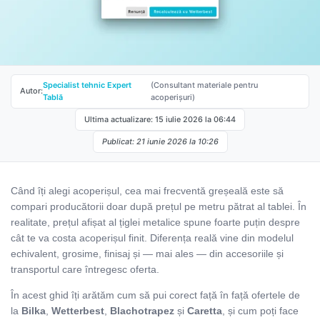
Specialist tehnic Expert
(Consultant materiale pentru
Autor:
Tablă
acoperișuri)
Ultima actualizare: 15 iulie 2026 la 06:44
Publicat: 21 iunie 2026 la 10:26
Când îți alegi acoperișul, cea mai frecventă greșeală este să
compari producătorii doar după prețul pe metru pătrat al tablei. În
realitate, prețul afișat al țiglei metalice spune foarte puțin despre
cât te va costa acoperișul finit. Diferența reală vine din modelul
echivalent, grosime, finisaj și — mai ales — din accesoriile și
transportul care întregesc oferta.
În acest ghid îți arătăm cum să pui corect față în față ofertele de
la
Bilka
,
Wetterbest
,
Blachotrapez
și
Caretta
, și cum poți face