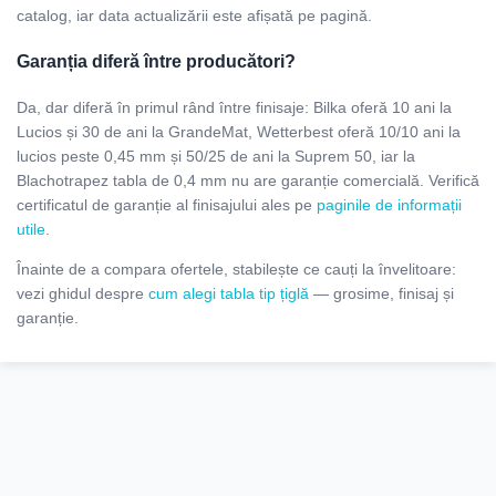
catalog, iar data actualizării este afișată pe pagină.
Garanția diferă între producători?
Da, dar diferă în primul rând între finisaje: Bilka oferă 10 ani la
Lucios și 30 de ani la GrandeMat, Wetterbest oferă 10/10 ani la
lucios peste 0,45 mm și 50/25 de ani la Suprem 50, iar la
Blachotrapez tabla de 0,4 mm nu are garanție comercială. Verifică
certificatul de garanție al finisajului ales pe
paginile de informații
utile
.
Înainte de a compara ofertele, stabilește ce cauți la învelitoare:
vezi ghidul despre
cum alegi tabla tip țiglă
— grosime, finisaj și
garanție.