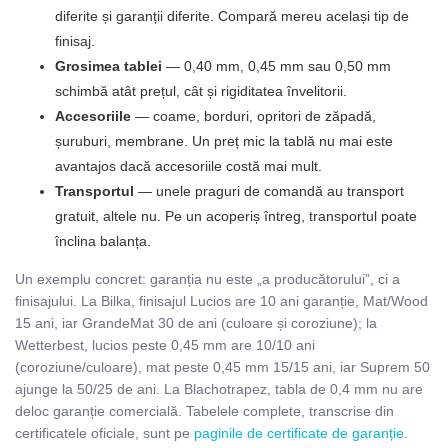
diferite și garanții diferite. Compară mereu același tip de
finisaj.
Grosimea tablei
— 0,40 mm, 0,45 mm sau 0,50 mm
schimbă atât prețul, cât și rigiditatea învelitorii.
Accesoriile
— coame, borduri, opritori de zăpadă,
șuruburi, membrane. Un preț mic la tablă nu mai este
avantajos dacă accesoriile costă mai mult.
Transportul
— unele praguri de comandă au transport
gratuit, altele nu. Pe un acoperiș întreg, transportul poate
înclina balanța.
Un exemplu concret: garanția nu este „a producătorului”, ci a
finisajului. La Bilka, finisajul Lucios are 10 ani garanție, Mat/Wood
15 ani, iar GrandeMat 30 de ani (culoare și coroziune); la
Wetterbest, lucios peste 0,45 mm are 10/10 ani
(coroziune/culoare), mat peste 0,45 mm 15/15 ani, iar Suprem 50
ajunge la 50/25 de ani. La Blachotrapez, tabla de 0,4 mm nu are
deloc garanție comercială. Tabelele complete, transcrise din
certificatele oficiale, sunt pe
paginile de certificate de garanție
.