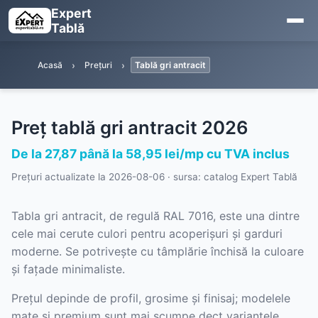
Expert
Tablă
Acasă
Prețuri
Tablă gri antracit
Preț tablă gri antracit 2026
De la 27,87 până la 58,95 lei/mp cu TVA inclus
Prețuri actualizate la
2026-08-06
· sursa: catalog Expert Tablă
Tabla gri antracit, de regulă RAL 7016, este una dintre
cele mai cerute culori pentru acoperișuri și garduri
moderne. Se potrivește cu tâmplărie închisă la culoare
și fațade minimaliste.
Prețul depinde de profil, grosime și finisaj; modelele
mate și premium sunt mai scumpe dect variantele