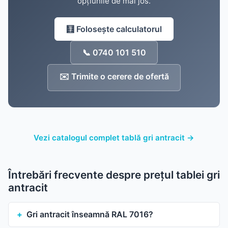
opțiunile de mai jos.
🧮
Folosește calculatorul
📞 0740 101 510
✉️ Trimite o cerere de ofertă
Vezi catalogul complet tablă gri antracit →
Întrebări frecvente despre prețul tablei gri
antracit
Gri antracit înseamnă RAL 7016?