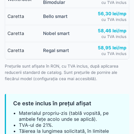
Bimodular
cu TVA inclus
56,30 lei/mp
Caretta
Bello smart
cu TVA inclus
58,46 lei/mp
Caretta
Nobel smart
cu TVA inclus
58,95 lei/mp
Caretta
Regal smart
cu TVA inclus
Prețurile sunt afișate în RON, cu TVA inclus, după aplicarea
reducerii standard de catalog. Sunt prețurile de pornire ale
fiecărui model (configurația cea mai accesibilă).
Ce este inclus în prețul afișat
Materialul propriu-zis (tablă vopsită, pe
ambele fețe acolo unde se aplică).
TVA-ul de 21%.
Tăierea la lungimea solicitată, în limitele