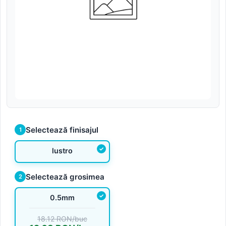
Selectează finisajul
1
lustro
Selectează grosimea
2
0.5mm
18.12 RON/buc