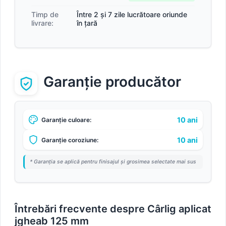
Timp de
Între 2 și 7 zile lucrătoare oriunde
livrare:
în țară
Garanție producător
10 ani
Garanție culoare:
10 ani
Garanție coroziune:
* Garanția se aplică pentru finisajul și grosimea selectate mai sus
Întrebări frecvente despre Cârlig aplicat
jgheab 125 mm