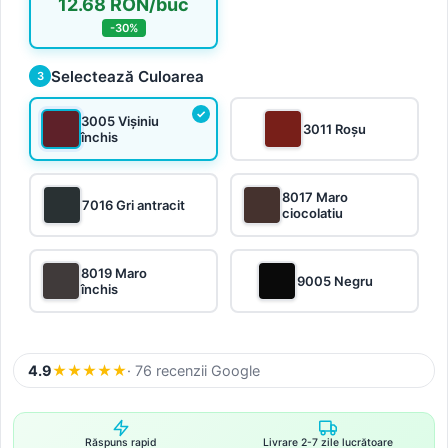
12.68 RON/buc
-30%
Selectează Culoarea
3
3005 Vișiniu
3011 Roșu
închis
8017 Maro
7016 Gri antracit
ciocolatiu
8019 Maro
9005 Negru
închis
4.9
★
★
★
★
★
· 76 recenzii Google
Răspuns rapid
Livrare 2-7 zile lucrătoare