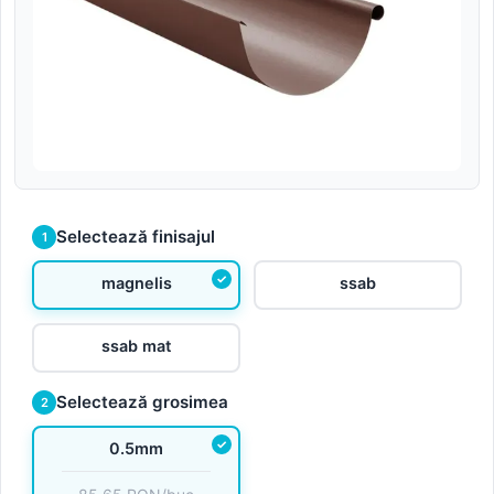
Selectează finisajul
1
magnelis
ssab
ssab mat
Selectează grosimea
2
0.5mm