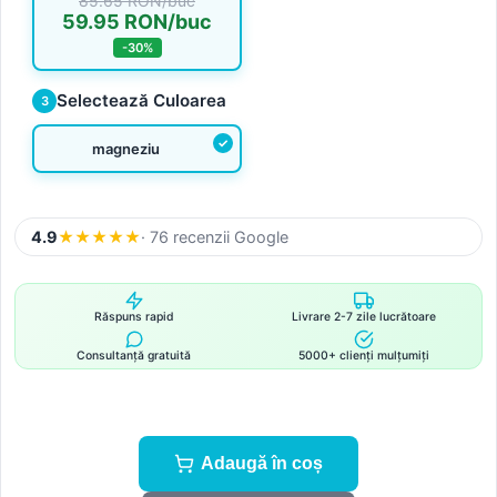
85.65 RON/buc
59.95 RON/buc
-30%
Selectează Culoarea
3
magneziu
4.9
★
★
★
★
★
· 76 recenzii Google
Răspuns rapid
Livrare 2-7 zile lucrătoare
Consultanță gratuită
5000+ clienți mulțumiți
Adaugă în coș