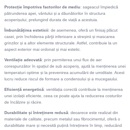
Protecție împotriva factorilor de mediu
: sageacul împiedică
pătrunderea apei, vântului și a dăunătorilor în structura
acoperișului, prelungind durata de viață a acestuia.
Îmbunătățirea esteticii
: de asemenea, oferă un finisaj plăcut
casei, prin închiderea părţii inferioare a streșinii și mascarea
grinzilor și a altor elemente structurale. Astfel, contribuie la un
aspect exterior mai ordonat și mai estetic.
Ventilație adecvată
: prin permiterea unui flux de aer
corespunzător în spațiul de sub acoperiș, ajută la menținerea unei
temperaturi optime și la prevenirea acumulării de umiditate. Acest
lucru reduce riscul de formare a condensului și a mucegaiului.
Eficiență energetică
: ventilația corectă contribuie la menținerea
unei izolații eficiente, ceea ce poate ajuta la reducerea costurilor
de încălzire și răcire.
Durabilitate și întreținere redusă
: deoarece este realizat din
materiale de calitate, precum metalul sau fibrocimentul, oferă o
durabilitate mare și necesită puțină întreținere în timp, reducând