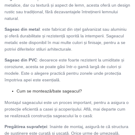
metalice, dar cu textură și aspect de lemn, acesta oferă un design
rustic sau tradițional, fără dezavantajele întreținerii lemnului
natural.
Sageac din metal
: este fabricat din oțel galvanizat sau aluminiu
și oferă durabilitate și rezistență sporită la intemperii. Sageacul
metalic este disponibil în mai multe culori și finisaje, pentru a se
potrivi diferitelor stiluri arhitecturale.
Sageac din PVC
: deoarece este foarte rezistent la umiditate și
coroziune, acesta se poate găsi într-o gamă largă de culori și
modele. Este o alegere practică pentru zonele unde protecția
împotriva apei este esențială.
Cum se montează/bate sageacul?
Montajul sageacului este un proces important, pentru a asigura o
protecție eficientă a casei și acoperișului. Află, mai departe cum
se realizează construcția sageacului la o casă:
Pregătirea suprafeței
: înainte de montaj, asigură-te că structura
de susținere este curată și uscată. Orice urme de umezeală,