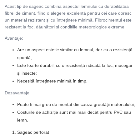
Acest tip de sageac combină aspectul lemnului cu durabilitatea
fibrei de ciment, fiind o alegere excelentă pentru cei care doresc
un material rezistent și cu întreținere minimă. Fibrocimentul este
rezistent la foc, dăunători și condițiile meteorologice extreme.
Avantaje:
Are un aspect estetic similar cu lemnul, dar cu o rezistență
sporită;
Este foarte durabil, cu o rezistență ridicată la foc, mucegai
și insecte;
Necesită întreținere minimă în timp.
Dezavantaje:
Poate fi mai greu de montat din cauza greutății materialului;
Costurile de achiziție sunt mai mari decât pentru PVC sau
lemn.
Sageac perforat