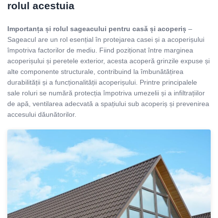
rolul acestuia
Importanța și rolul sageacului pentru casă și acoperiș
–
Sageacul are un rol esențial în protejarea casei și a acoperișului
împotriva factorilor de mediu. Fiind poziționat între marginea
acoperișului și peretele exterior, acesta acoperă grinzile expuse și
alte componente structurale, contribuind la îmbunătățirea
durabilității și a funcționalității acoperișului. Printre principalele
sale roluri se numără protecția împotriva umezelii și a infiltrațiilor
de apă, ventilarea adecvată a spațiului sub acoperiș și prevenirea
accesului dăunătorilor.