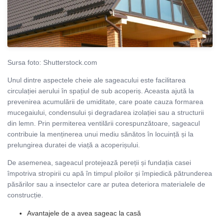
Sursa foto: Shutterstock.com
Unul dintre aspectele cheie ale sageacului este facilitarea
circulației aerului în spațiul de sub acoperiș. Aceasta ajută la
prevenirea acumulării de umiditate, care poate cauza formarea
mucegaiului, condensului și degradarea izolației sau a structurii
din lemn. Prin permiterea ventilării corespunzătoare, sageacul
contribuie la menținerea unui mediu sănătos în locuință și la
prelungirea duratei de viață a acoperișului.
De asemenea, sageacul protejează pereții și fundația casei
împotriva stropirii cu apă în timpul ploilor și împiedică pătrunderea
păsărilor sau a insectelor care ar putea deteriora materialele de
construcție.
Avantajele de a avea sageac la casă