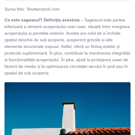
Sursa foto: Shutterstock.com
Ce este sageacul? Definiția acestuia
– Sageacul este partea
inferioară a streșinii acoperișului unei case, situată între marginea
acoperișului și peretele exterior. Acesta are rolul de a închide
spațiul deschis de sub acoperiș, acoperind grinzile și alte
elemente structurale expuse. Astfel, oferă un finisaj estetic și
protecție suplimentară. În plus, contribuie la menținerea integrității
și funcționalității acoperișului. În plus, ajută la protejarea casei de
factorii de mediu și la optimizarea circulației aerului în pod sau în
spațiul de sub acoperiș.