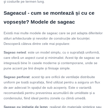
şi costurile pe termen lung.
Sageacul - cum se montează și cu ce
vopsește? Modele de sageac
Există mai multe modele de sageac care se pot adapta diferitelor
stiluri arhitecturale și nevoilor de construcție ale locuinței.
Descoperă câteva dintre cele mai populare:
Sageac neted
: este un model simplu, cu o suprafață uniformă,
care oferă un aspect curat și minimalist. Acest tip de sageac se
integrează bine în casele moderne și contemporane, unde se
pune accent pe linii drepte și finisaje simple.
Sageac perforat
: acest tip are orificii de ventilație distribuite
uniform pe toată suprafața, fiind utilizat pentru a asigura un flux
de aer adecvat în spațiul de sub acoperiș. Este o variantă
recomandată pentru prevenirea acumulării de umiditate și a
condensului, fiind ideal pentru zonele cu climă umedă.
Sageac cu imitație de lemn
: realizat din materiale sintetice sau