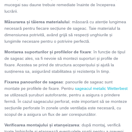
mucegai sau daune trebuie remediate înainte de începerea
lucrării.
Măsurarea și tăierea materialului
: măsoară cu atenție lungimea
necesară pentru fiecare secțiune de sageac. Taie materialul la
dimensiunea potrivită, având grijă să respecți unghiurile și
lungimile necesare pentru o potrivire perfectă.
Montarea suporturilor și profilelor de fixare
: în funcție de tipul
de sageac ales, va fi nevoie să montezi suporturi și profile de
fixare. Acestea se prind de structura acoperișului și ajută la
susținerea sa, asigurând stabilitatea și rezistența în timp.
Fixarea panourilor de sageac
: panourile de sageac sunt
montate pe profilele de fixare. Pentru
sageacul metalic Wetterbest
se utilizează șuruburi autoforante, pentru a asigura o prindere
fermă. În cazul sageacului perforat, este important să se monteze
secțiunile perforate în zonele unde ventilația este necesară, cu
scopul de a asigura un flux de aer corespunzător.
Verificarea montajului și etanșeizarea
: după montaj, verifică
toate îmbinările și etanșează eventualele spații pentru a preveni