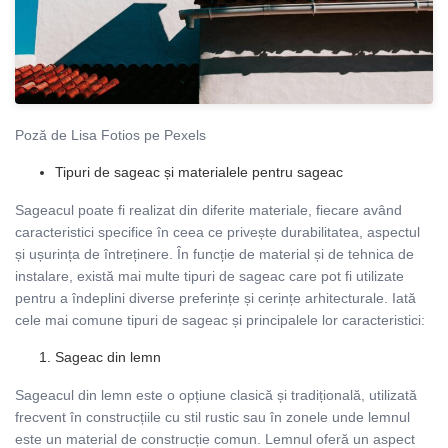
Poză de Lisa Fotios pe Pexels
Tipuri de sageac și materialele pentru sageac
Sageacul poate fi realizat din diferite materiale, fiecare având
caracteristici specifice în ceea ce privește durabilitatea, aspectul
și ușurința de întreținere. În funcție de material și de tehnica de
instalare, există mai multe tipuri de sageac care pot fi utilizate
pentru a îndeplini diverse preferințe și cerințe arhitecturale. Iată
cele mai comune tipuri de sageac și principalele lor caracteristici:
Sageac din lemn
Sageacul din lemn este o opțiune clasică și tradițională, utilizată
frecvent în construcțiile cu stil rustic sau în zonele unde lemnul
este un material de construcție comun. Lemnul oferă un aspect